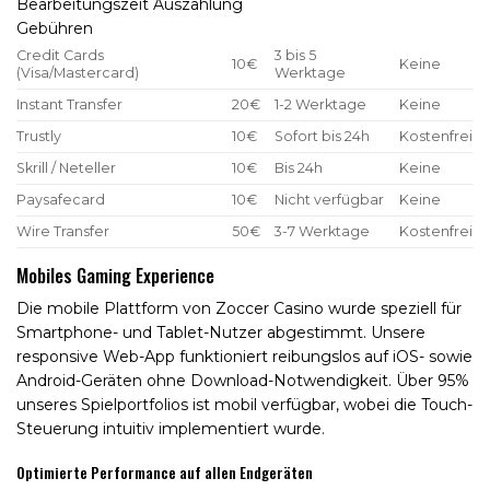
Bearbeitungszeit Auszahlung
Gebühren
Credit Cards
3 bis 5
10€
Keine
(Visa/Mastercard)
Werktage
Instant Transfer
20€
1-2 Werktage
Keine
Trustly
10€
Sofort bis 24h
Kostenfrei
Skrill / Neteller
10€
Bis 24h
Keine
Paysafecard
10€
Nicht verfügbar
Keine
Wire Transfer
50€
3-7 Werktage
Kostenfrei
Mobiles Gaming Experience
Die mobile Plattform von Zoccer Casino wurde speziell für
Smartphone- und Tablet-Nutzer abgestimmt. Unsere
responsive Web-App funktioniert reibungslos auf iOS- sowie
Android-Geräten ohne Download-Notwendigkeit. Über 95%
unseres Spielportfolios ist mobil verfügbar, wobei die Touch-
Steuerung intuitiv implementiert wurde.
Optimierte Performance auf allen Endgeräten