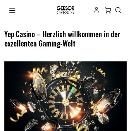
Chuyển
đến
nội
dung
Yep Casino – Herzlich willkommen in der
exzellenten Gaming-Welt