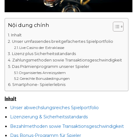
Nội dung chính
Inhalt
Unser umfassendes breitgefächertes Spielportfolio
Live Casino der Extraklasse
Lizenz plus Sicherheitsstandards
Zahlungsmethoden sowie Transaktionsgeschwindigkeit
Das Prämienprogramm unserer Spieler
Organisiertes Anreizsystem
Gerechte Bonusbedingungen
Smartphone- Spielerlebnis
Inhalt
Unser abwechslungsreiches Spielportfolio
Lizenzierung & Sicherheitsstandards
Bezahlmethoden sowie Transaktionsgeschwindigkeit
Das Bonus-Programm für Spieler