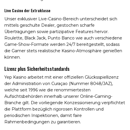
Live Casino der Extraklasse
Unser exklusiver Live-Casino-Bereich unterscheidet sich
mittels geschulte Dealer, gestochen scharfe
Übertragungen sowie partizipative Features hervor.
Roulette, Black Jack, Punto Banco wie auch verschiedene
Game-Show-Formate werden 24/7 bereitgestellt, sodass
die Gamer stets realistische Kasino-Atmosphäre genießen
können.
Lizenz plus Sicherheitsstandards
Yep Kasino arbeitet mit einer offiziellen Glücksspiellizenz
der Administration von Curaçao (Nummer 8048/JAZ),
welche seit 1996 wie die renommiertesten
Aufsichtsbehörden innerhalb unserer Online-Gaming-
Branche gilt. Die vorliegende Konzessionierung verpflichtet
die Plattform bezüglich rigorosen Kontrollen und
periodischen Inspektionen, damit faire
Rahmenbedingungen zu garantieren.