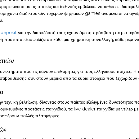
μορφώνεται με τις τοπικές και διεθνούς εμβέλειας νομοθεσίες, διασφαλί
ομηχανία διαδικτυακών τυχερών ψηφιακών games αναμένεται να αγγίξει 
υ.
 deposit
για την διασκέδασή τους έχουν άμεση πρόσβαση σε μια τεράστ
 πρότυπα εξασφαλίζει ότι κάθε μια χρηματική συναλλαγή, κάθε μεμον
σιών
ονεκτήματα που τις κάνουν επιθυμητές για τους ελληνικούς παίχτες. Η
βράβευσης συνιστούν μερικά από τα κύρια στοιχεία που ξεχωρίζουν α
ία
 τεχνική βελτίωση, δίνοντας στους παίκτες εξελιγμένες δυνατότητες π
μικευμένες προτάσεις παιχνιδιού, τα live dealer παιχνίδια με ντίλερ με
ροσφέρουν πολλές πλατφόρμες.
ιών