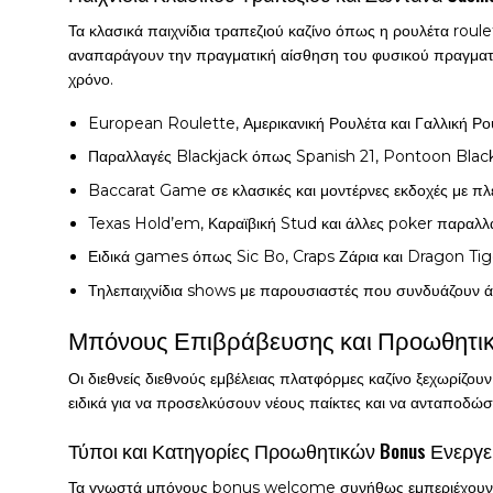
Τα κλασικά παιχνίδια τραπεζιού καζίνο όπως η ρουλέτα roulet
αναπαράγουν την πραγματική αίσθηση του φυσικού πραγματι
χρόνο.
European Roulette, Αμερικανική Ρουλέτα και Γαλλική Ρο
Παραλλαγές Blackjack όπως Spanish 21, Pontoon Blac
Baccarat Game σε κλασικές και μοντέρνες εκδοχές με πλ
Texas Hold’em, Καραϊβική Stud και άλλες poker παραλλ
Ειδικά games όπως Sic Bo, Craps Ζάρια και Dragon Tig
Τηλεπαιχνίδια shows με παρουσιαστές που συνδυάζουν 
Μπόνους Επιβράβευσης και Προωθητικέ
Οι διεθνείς διεθνούς εμβέλειας πλατφόρμες καζίνο ξεχωρίζο
ειδικά για να προσελκύσουν νέους παίκτες και να ανταποδ
Τύποι και Κατηγορίες Προωθητικών Bonus Ενερ
Τα γνωστά μπόνους bonus welcome συνήθως εμπεριέχουν ποσ