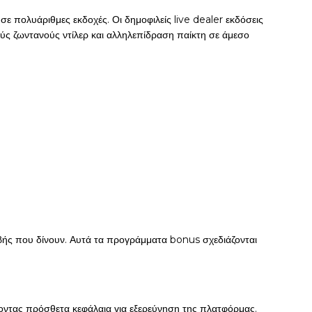
 σε πολυάριθμες εκδοχές. Οι δημοφιλείς live dealer εκδόσεις
ς ζωντανούς ντίλερ και αλληλεπίδραση παίκτη σε άμεσο
ιβής που δίνουν. Αυτά τα προγράμματα bonus σχεδιάζονται
ντας πρόσθετα κεφάλαια για εξερεύνηση της πλατφόρμας.