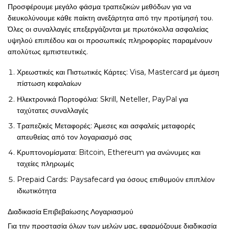
Προσφέρουμε μεγάλο φάσμα τραπεζικών μεθόδων για να
διευκολύνουμε κάθε παίκτη ανεξάρτητα από την προτίμησή του.
Όλες οι συναλλαγές επεξεργάζονται με πρωτόκολλα ασφαλείας
υψηλού επιπέδου και οι προσωπικές πληροφορίες παραμένουν
απολύτως εμπιστευτικές.
Χρεωστικές και Πιστωτικές Κάρτες: Visa, Mastercard με άμεση
πίστωση κεφαλαίων
Ηλεκτρονικά Πορτοφόλια: Skrill, Neteller, PayPal για
ταχύτατες συναλλαγές
Τραπεζικές Μεταφορές: Άμεσες και ασφαλείς μεταφορές
απευθείας από τον λογαριασμό σας
Κρυπτονομίσματα: Bitcoin, Ethereum για ανώνυμες και
ταχείες πληρωμές
Prepaid Cards: Paysafecard για όσους επιθυμούν επιπλέον
ιδιωτικότητα
Διαδικασία Επιβεβαίωσης Λογαριασμού
Για την προστασία όλων των μελών μας, εφαρμόζουμε διαδικασία