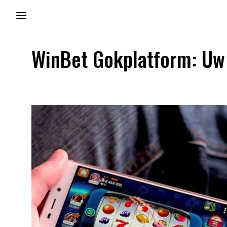
Chuyển
đến
nội
dung
WinBet Gokplatform: Uw 