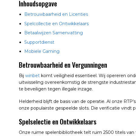
Inhoudsopgave
Betrouwbaarheid en Licenties
Spelcollectie en Ontwikkelaars
Betaalwijzen Samenvatting
Supportdienst
Mobiele Gaming
Betrouwbaarheid en Vergunningen
Bij
winbet
komt veiligheid essentieel. Wij opereren onder
uitwisseling overeenkomstig de strengste industriesta
te beveiligen tegen illegale inzage.
Helderheid blijft de basis van de operatie. Al onze RT
onze populairste gespeelde slots. Die verificatie vindt
Spelselectie en Ontwikkelaars
Onze ruime spelenbibliotheek telt ruim 2500 titels va