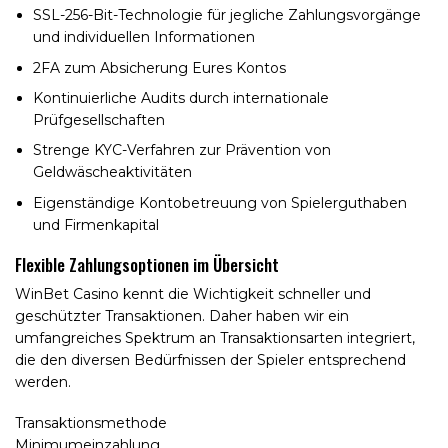
SSL-256-Bit-Technologie für jegliche Zahlungsvorgänge
und individuellen Informationen
2FA zum Absicherung Eures Kontos
Kontinuierliche Audits durch internationale
Prüfgesellschaften
Strenge KYC-Verfahren zur Prävention von
Geldwäscheaktivitäten
Eigenständige Kontobetreuung von Spielerguthaben
und Firmenkapital
Flexible Zahlungsoptionen im Übersicht
WinBet Casino kennt die Wichtigkeit schneller und
geschützter Transaktionen. Daher haben wir ein
umfangreiches Spektrum an Transaktionsarten integriert,
die den diversen Bedürfnissen der Spieler entsprechend
werden.
Transaktionsmethode
Minimumeinzahlung