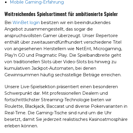
Mobile Gaming-Erfahrung
Weitreichendes Spielsortiment für ambitionierte Spieler
Bei
WinBet login
besitzen wir ein beeindruckendes
Angebot zusammengestellt, das sogar die
anspruchsvollsten Gamer überzeugt. Unser Repertoire
enthält über zweitausendfünfhundert verschiedene Titel
von angesehenen Herstellern wie NetEnt, Microgaming,
Play’n GO und Pragmatic Play. Die Spielbandbreite geht
von traditionellen Slots über Video-Slots bis hinweg zu
kumulativen Jackpot-Automaten, bei denen
Gewinnsummen häufig sechsstellige Beträge erreichen.
Unsere Live-Spielsektion präsentiert einen besonderen
Schwerpunkt dar. Mit professionellen Dealern und
fortschrittlichster Streaming-Technologie bieten wir
Roulette, Blackjack, Baccarat und diverse Pokervarianten in
Real-Time. Die Gaming-Tische sind rund um die Uhr
besetzt, damit Sie jederzeit realistisches Kasinoatmosphäre
erleben können.