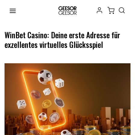
Chuyển
đến
nội
dung
WinBet Casino: Deine erste Adresse für
exzellentes virtuelles Glücksspiel