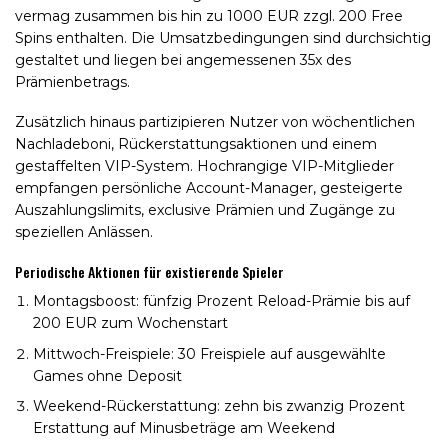
vermag zusammen bis hin zu 1000 EUR zzgl. 200 Free
Spins enthalten. Die Umsatzbedingungen sind durchsichtig
gestaltet und liegen bei angemessenen 35x des
Prämienbetrags.
Zusätzlich hinaus partizipieren Nutzer von wöchentlichen
Nachladeboni, Rückerstattungsaktionen und einem
gestaffelten VIP-System. Hochrangige VIP-Mitglieder
empfangen persönliche Account-Manager, gesteigerte
Auszahlungslimits, exclusive Prämien und Zugänge zu
speziellen Anlässen.
Periodische Aktionen für existierende Spieler
Montagsboost: fünfzig Prozent Reload-Prämie bis auf
200 EUR zum Wochenstart
Mittwoch-Freispiele: 30 Freispiele auf ausgewählte
Games ohne Deposit
Weekend-Rückerstattung: zehn bis zwanzig Prozent
Erstattung auf Minusbeträge am Weekend