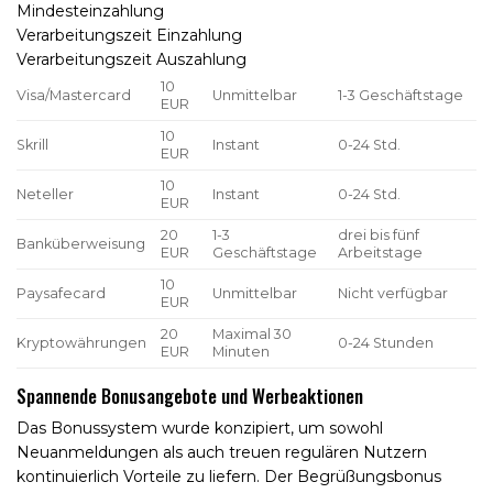
Mindesteinzahlung
Verarbeitungszeit Einzahlung
Verarbeitungszeit Auszahlung
10
Visa/Mastercard
Unmittelbar
1-3 Geschäftstage
EUR
10
Skrill
Instant
0-24 Std.
EUR
10
Neteller
Instant
0-24 Std.
EUR
20
1-3
drei bis fünf
Banküberweisung
EUR
Geschäftstage
Arbeitstage
10
Paysafecard
Unmittelbar
Nicht verfügbar
EUR
20
Maximal 30
Kryptowährungen
0-24 Stunden
EUR
Minuten
Spannende Bonusangebote und Werbeaktionen
Das Bonussystem wurde konzipiert, um sowohl
Neuanmeldungen als auch treuen regulären Nutzern
kontinuierlich Vorteile zu liefern. Der Begrüßungsbonus