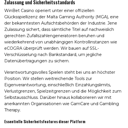
Zulassung und Sicherheitsstandards
WinBet Casino operiert unter einer offiziellen
Glücksspiellizenz der Malta Gaming Authority (MGA), eine
der bekanntesten Aufsichtsbehörden der Industrie. Jene
Zulassung sichert, dass sämtliche Titel auf nachweislich
gerechten Zufallszahlengeneratoren beruhen und
wiederkehrend von unabhängigen Kontrollinstanzen wie
eCOGRA überprüft werden. Wir bauen auf SSL-
Verschlüsselung nach Bankstandard, um jegliche
Datenübertragungen zu sichern.
Verantwortungsvolles Spielen steht bei uns an höchster
Position. Wir stellen weitreichende Tools zur
Eigenverantwortung, einschließlich Einzahlungslimits,
Verlustgrenzen, Spielzeitgrenzen und die Möglichkeit zum
Selbstausschluss. Darüber hinaus kollaborieren wir mit
anerkannten Organisationen wie GamCare und Gambling
Therapy.
Essentielle Sicherheitsfeatures dieser Platform