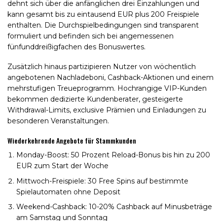
dehnt sich über die anfänglichen drei Einzahlungen und
kann gesamt bis zu eintausend EUR plus 200 Freispiele
enthalten. Die Durchspielbedingungen sind transparent
formuliert und befinden sich bei angemessenen
fünfunddreißigfachen des Bonuswertes.
Zusätzlich hinaus partizipieren Nutzer von wöchentlich
angebotenen Nachladeboni, Cashback-Aktionen und einem
mehrstufigen Treueprogramm. Hochrangige VIP-Kunden
bekommen dedizierte Kundenberater, gesteigerte
Withdrawal-Limits, exclusive Prämien und Einladungen zu
besonderen Veranstaltungen.
Wiederkehrende Angebote für Stammkunden
Monday-Boost: 50 Prozent Reload-Bonus bis hin zu 200
EUR zum Start der Woche
Mittwoch-Freispiele: 30 Free Spins auf bestimmte
Spielautomaten ohne Deposit
Weekend-Cashback: 10-20% Cashback auf Minusbeträge
am Samstag und Sonntag