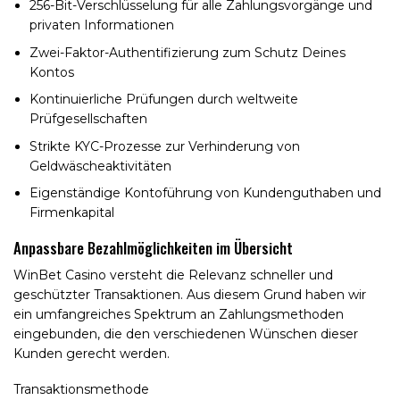
256-Bit-Verschlüsselung für alle Zahlungsvorgänge und
privaten Informationen
Zwei-Faktor-Authentifizierung zum Schutz Deines
Kontos
Kontinuierliche Prüfungen durch weltweite
Prüfgesellschaften
Strikte KYC-Prozesse zur Verhinderung von
Geldwäscheaktivitäten
Eigenständige Kontoführung von Kundenguthaben und
Firmenkapital
Anpassbare Bezahlmöglichkeiten im Übersicht
WinBet Casino versteht die Relevanz schneller und
geschützter Transaktionen. Aus diesem Grund haben wir
ein umfangreiches Spektrum an Zahlungsmethoden
eingebunden, die den verschiedenen Wünschen dieser
Kunden gerecht werden.
Transaktionsmethode