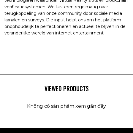
technologieën waaronder Virtual Reality slots en blockchain
verificatiesystemen. We luisteren regelmatig naar
terugkoppeling van onze community door sociale media
kanalen en surveys. Die input helpt ons om het platform
onophoudelijk te perfectioneren en actueel te blijven in de
veranderlijke wereld van internet entertainment.
VIEWED PRODUCTS
Không có sản phẩm xem gần đây