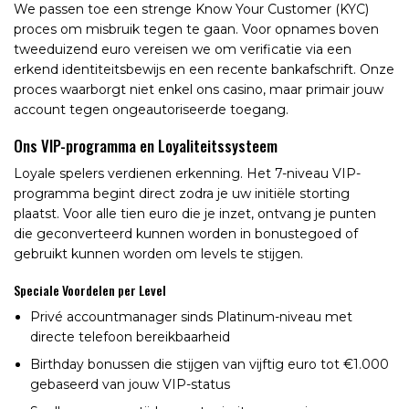
We passen toe een strenge Know Your Customer (KYC)
proces om misbruik tegen te gaan. Voor opnames boven
tweeduizend euro vereisen we om verificatie via een
erkend identiteitsbewijs en een recente bankafschrift. Onze
proces waarborgt niet enkel ons casino, maar primair jouw
account tegen ongeautoriseerde toegang.
Ons VIP-programma en Loyaliteitssysteem
Loyale spelers verdienen erkenning. Het 7-niveau VIP-
programma begint direct zodra je uw initiële storting
plaatst. Voor alle tien euro die je inzet, ontvang je punten
die geconverteerd kunnen worden in bonustegoed of
gebruikt kunnen worden om levels te stijgen.
Speciale Voordelen per Level
Privé accountmanager sinds Platinum-niveau met
directe telefoon bereikbaarheid
Birthday bonussen die stijgen van vijftig euro tot €1.000
gebaseerd van jouw VIP-status