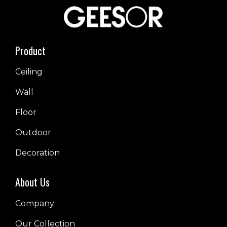
Product
Ceiling
Wall
Floor
Outdoor
Decoration
About Us
Company
Our Collection