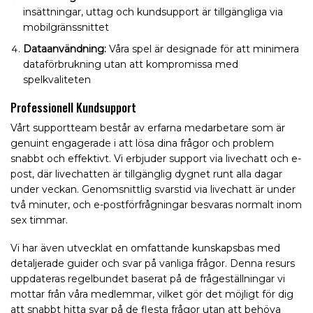
insättningar, uttag och kundsupport är tillgängliga via
mobilgränssnittet
Dataanvändning:
Våra spel är designade för att minimera
dataförbrukning utan att kompromissa med
spelkvaliteten
Professionell Kundsupport
Vårt supportteam består av erfarna medarbetare som är
genuint engagerade i att lösa dina frågor och problem
snabbt och effektivt. Vi erbjuder support via livechatt och e-
post, där livechatten är tillgänglig dygnet runt alla dagar
under veckan. Genomsnittlig svarstid via livechatt är under
två minuter, och e-postförfrågningar besvaras normalt inom
sex timmar.
Vi har även utvecklat en omfattande kunskapsbas med
detaljerade guider och svar på vanliga frågor. Denna resurs
uppdateras regelbundet baserat på de frågeställningar vi
mottar från våra medlemmar, vilket gör det möjligt för dig
att snabbt hitta svar på de flesta frågor utan att behöva