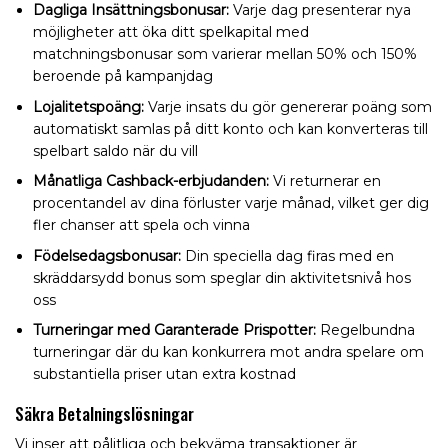
Dagliga Insättningsbonusar:
Varje dag presenterar nya
möjligheter att öka ditt spelkapital med
matchningsbonusar som varierar mellan 50% och 150%
beroende på kampanjdag
Lojalitetspoäng:
Varje insats du gör genererar poäng som
automatiskt samlas på ditt konto och kan konverteras till
spelbart saldo när du vill
Månatliga Cashback-erbjudanden:
Vi returnerar en
procentandel av dina förluster varje månad, vilket ger dig
fler chanser att spela och vinna
Födelsedagsbonusar:
Din speciella dag firas med en
skräddarsydd bonus som speglar din aktivitetsnivå hos
oss
Turneringar med Garanterade Prispotter:
Regelbundna
turneringar där du kan konkurrera mot andra spelare om
substantiella priser utan extra kostnad
Säkra Betalningslösningar
Vi inser att pålitliga och bekväma transaktioner är