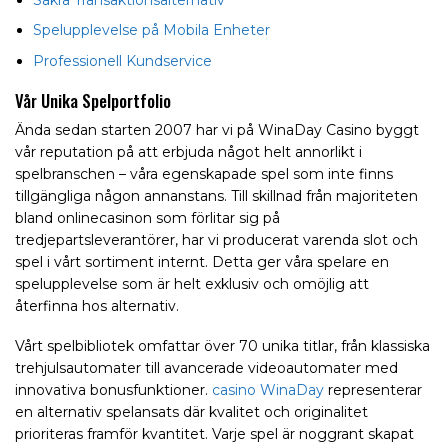
Spelupplevelse på Mobila Enheter
Professionell Kundservice
Vår Unika Spelportfolio
Ända sedan starten 2007 har vi på WinaDay Casino byggt
vår reputation på att erbjuda något helt annorlikt i
spelbranschen – våra egenskapade spel som inte finns
tillgängliga någon annanstans. Till skillnad från majoriteten
bland onlinecasinon som förlitar sig på
tredjepartsleverantörer, har vi producerat varenda slot och
spel i vårt sortiment internt. Detta ger våra spelare en
spelupplevelse som är helt exklusiv och omöjlig att
återfinna hos alternativ.
Vårt spelbibliotek omfattar över 70 unika titlar, från klassiska
trehjulsautomater till avancerade videoautomater med
innovativa bonusfunktioner.
casino WinaDay
representerar
en alternativ spelansats där kvalitet och originalitet
prioriteras framför kvantitet. Varje spel är noggrant skapat