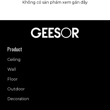
Không có sản phẩm xem gần đây
Product
Ceiling
Wall
Floor
Outdoor
Decoration