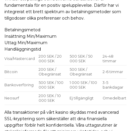
fundamentala för en positiv spelupplevelse. Därför har vi
integrerat ett brett spektrum av betalningsmetoder som
tillgodoser olika preferenser och behov.
Betalningsmetod
Insättning Min/Maximum
Uttag Min/Maximum
Handläggningstid
200 SEK / 20
500 SEK / 50
24-48
Visa/Mastercard
000 SEK
000 SEK
timmar
200 SEK /
500 SEK /
Bitcoin
2-6 timmar
Obegränsat
Obegränsat
500 SEK / 100
1 000 SEK / 100
3-5
Bankoverföring
000 SEK
000 SEK
bankdagar
200 SEK / 10
Neosurf
Ej tillgängligt
Omedelbart
000 SEK
Alla transaktioner på vårt kasino skyddas med avancerad
SSL-kryptering som säkerställer att dina finansiella
uppgifter förblir helt konfidentiella. Våra uttagsrutiner är