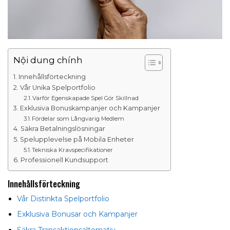
Nội dung chính
Innehållsförteckning
Vår Unika Spelportfolio
Varför Egenskapade Spel Gör Skillnad
Exklusiva Bonuskampanjer och Kampanjer
Fördelar som Långvarig Medlem
Säkra Betalningslösningar
Spelupplevelse på Mobila Enheter
Tekniska Kravspecifikationer
Professionell Kundsupport
Innehållsförteckning
Vår Distinkta Spelportfolio
Exklusiva Bonusar och Kampanjer
Säkra Transaktionsalternativ