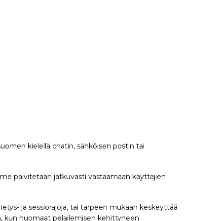
omen kielellä chatin, sähköisen postin tai
mme päivitetään jatkuvasti vastaamaan käyttäjien
tys- ja sessiorajoja, tai tarpeen mukaan keskeyttää
an, kun huomaat pelailemisen kehittyneen