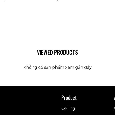
VIEWED PRODUCTS
Không có sản phẩm xem gần đây
Product
Ceiling