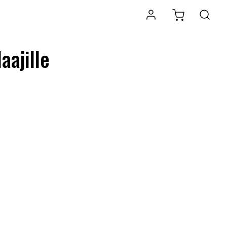
aajille