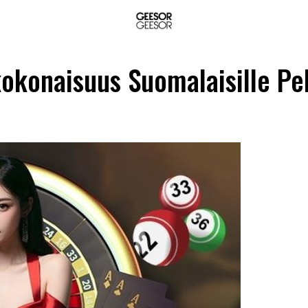
okonaisuus Suomalaisille Pel