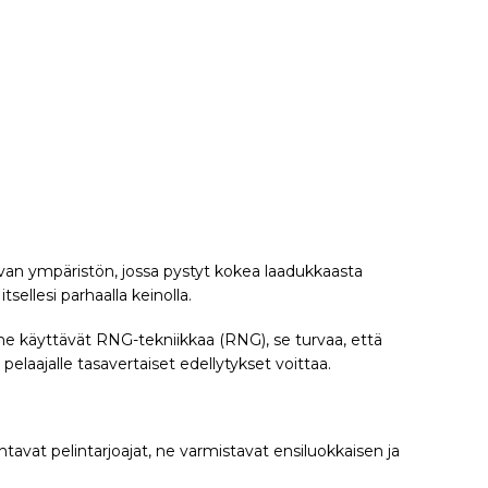
van ympäristön, jossa pystyt kokea laadukkaasta
sellesi parhaalla keinolla.
 käyttävät RNG-tekniikkaa (RNG), se turvaa, että
elaajalle tasavertaiset edellytykset voittaa.
avat pelintarjoajat, ne varmistavat ensiluokkaisen ja