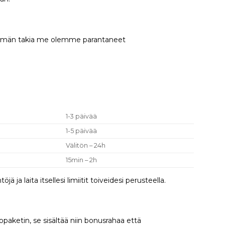
. Tämän takia me olemme parantaneet
1-3 päivää
1-5 päivää
Välitön – 24h
15min – 2h
ja laita itsellesi limiitit toiveidesi perusteella.
paketin, se sisältää niin bonusrahaa että