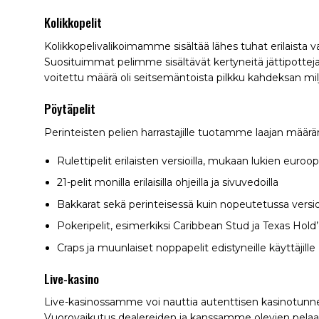
Kolikkopelit
Kolikkopelivalikoimamme sisältää lähes tuhat erilaista 
Suosituimmat pelimme sisältävät kertyneitä jättipotteja,
voitettu määrä oli seitsemäntoista pilkku kahdeksan mi
Pöytäpelit
Perinteisten pelien harrastajille tuotamme laajan määrä
Rulettipelit erilaisten versioilla, mukaan lukien euro
21-pelit monilla erilaisilla ohjeilla ja sivuvedoilla
Bakkarat sekä perinteisessä kuin nopeutetussa versi
Pokeripelit, esimerkiksi Caribbean Stud ja Texas Hol
Craps ja muunlaiset noppapelit edistyneille käyttäjille
Live-kasino
Live-kasinossamme voi nauttia autenttisen kasinotunnelm
Vuorovaikutus dealereiden ja kanssamme olevien pela