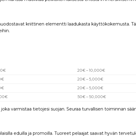
t muodostavat kriittinen elementti laadukasta käyttökokemusta
hin.
00€
20€ – 10,000€
0€
20€ – 5,000€
0€
20€ – 5,000€
000€
50€ – 50,000€
ka varmistaa tietojesi suojan. Seuraa turvallisen toiminnan sääntöjä 
lla eduilla ja promoilla. Tuoreet pelaajat saavat hyvän tervetulo