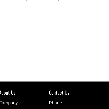
About Us
Contact Us
Company
Phone