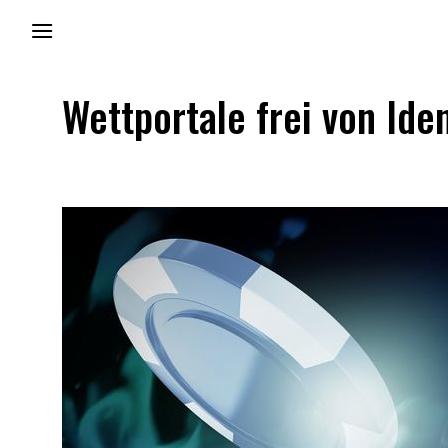
Chuyển
đến
nội
dung
Wettportale frei von Ide