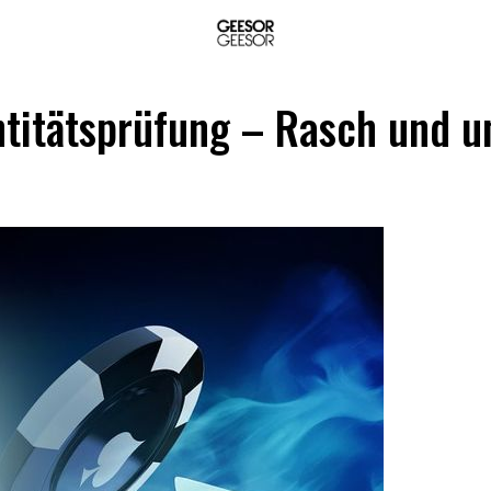
ntitätsprüfung – Rasch und u