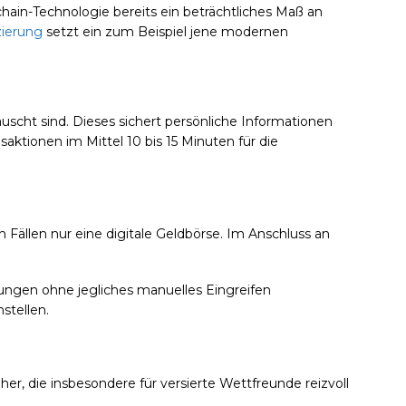
ain-Technologie bereits ein beträchtliches Maß an
zierung
setzt ein zum Beispiel jene modernen
ht sind. Dieses sichert persönliche Informationen
ktionen im Mittel 10 bis 15 Minuten für die
 Fällen nur eine digitale Geldbörse. Im Anschluss an
lungen ohne jegliches manuelles Eingreifen
stellen.
er, die insbesondere für versierte Wettfreunde reizvoll