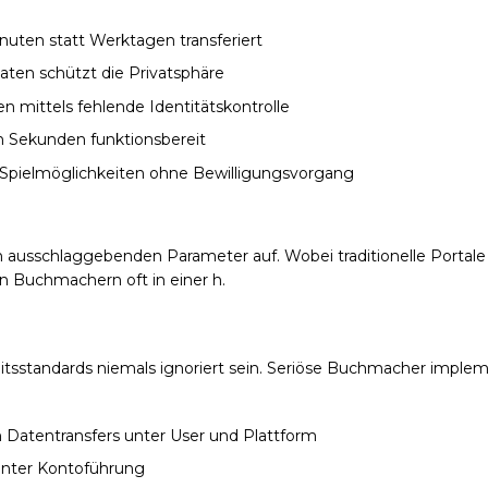
uten statt Werktagen transferiert
ten schützt die Privatsphäre
n mittels fehlende Identitätskontrolle
en Sekunden funktionsbereit
n Spielmöglichkeiten ohne Bewilligungsvorgang
en ausschlaggebenden Parameter auf. Wobei traditionelle Porta
en Buchmachern oft in einer h.
eitsstandards niemals ignoriert sein. Seriöse Buchmacher implem
n Datentransfers unter User und Plattform
nnter Kontoführung