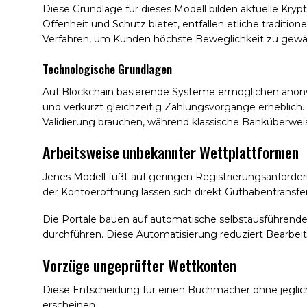
Diese Grundlage für dieses Modell bilden aktuelle Kr
Offenheit und Schutz bietet, entfallen etliche traditi
Verfahren, um Kunden höchste Beweglichkeit zu gewä
Technologische Grundlagen
Auf Blockchain basierende Systeme ermöglichen anony
und verkürzt gleichzeitig Zahlungsvorgänge erheblich.
Validierung brauchen, während klassische Banküberwei
Arbeitsweise unbekannter Wettplattformen
Jenes Modell fußt auf geringen Registrierungsanforderu
der Kontoeröffnung lassen sich direkt Guthabentrans
Die Portale bauen auf automatische selbstausführende 
durchführen. Diese Automatisierung reduziert Bearbei
Vorzüge ungeprüfter Wettkonten
Diese Entscheidung für einen Buchmacher ohne jegliche 
erscheinen.