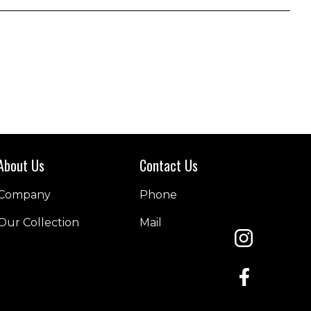
About Us
Contact Us
Company
Phone
Our Collection
Mail