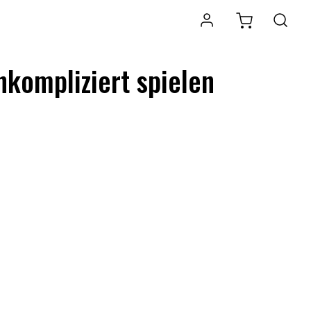
nkompliziert spielen