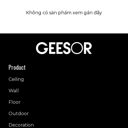
Không có sản phẩm xem gần đây
Product
Ceiling
Wall
Floor
Outdoor
Decoration