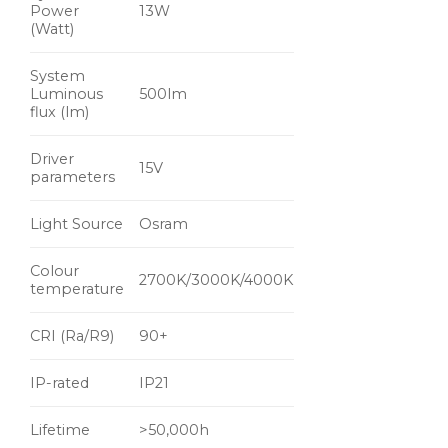
Power
13W
(Watt)
System
Luminous
500lm
flux (lm)
Driver
15V
parameters
Light Source
Osram
Colour
2700K/3000K/4000K
temperature
CRI (Ra/R9)
90+
IP-rated
IP21
Lifetime
>50,000h