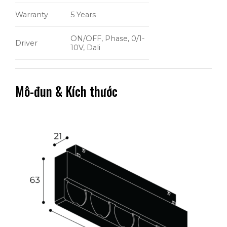
Warranty
5 Years
ON/OFF, Phase, 0/1-
Driver
10V, Dali
Mô-đun & Kích thước