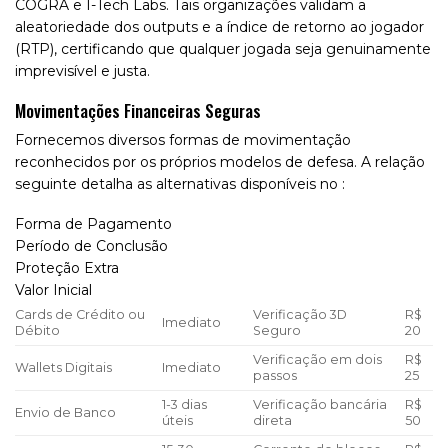
COGRA e I-Tech Labs. Tais organizações validam a
aleatoriedade dos outputs e a índice de retorno ao jogador
(RTP), certificando que qualquer jogada seja genuinamente
imprevisível e justa.
Movimentações Financeiras Seguras
Fornecemos diversos formas de movimentação
reconhecidos por os próprios modelos de defesa. A relação
seguinte detalha as alternativas disponíveis no :
Forma de Pagamento
Período de Conclusão
Proteção Extra
Valor Inicial
Cards de Crédito ou
Verificação 3D
R$
Imediato
Débito
Seguro
20
Verificação em dois
R$
Wallets Digitais
Imediato
passos
25
1-3 dias
Verificação bancária
R$
Envio de Banco
úteis
direta
50