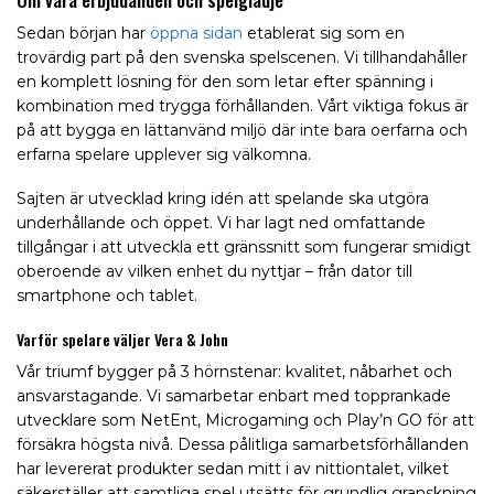
Sedan början har
öppna sidan
etablerat sig som en
trovärdig part på den svenska spelscenen. Vi tillhandahåller
en komplett lösning för den som letar efter spänning i
kombination med trygga förhållanden. Vårt viktiga fokus är
på att bygga en lättanvänd miljö där inte bara oerfarna och
erfarna spelare upplever sig välkomna.
Sajten är utvecklad kring idén att spelande ska utgöra
underhållande och öppet. Vi har lagt ned omfattande
tillgångar i att utveckla ett gränssnitt som fungerar smidigt
oberoende av vilken enhet du nyttjar – från dator till
smartphone och tablet.
Varför spelare väljer Vera & John
Vår triumf bygger på 3 hörnstenar: kvalitet, nåbarhet och
ansvarstagande. Vi samarbetar enbart med topprankade
utvecklare som NetEnt, Microgaming och Play’n GO för att
försäkra högsta nivå. Dessa pålitliga samarbetsförhållanden
har levererat produkter sedan mitt i av nittiontalet, vilket
säkerställer att samtliga spel utsätts för grundlig granskning