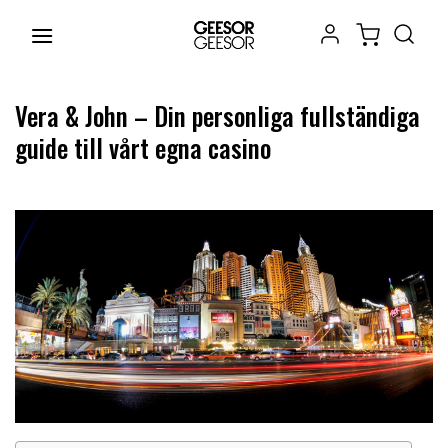
Chuyển
đến
nội
dung
Vera & John – Din personliga fullständiga
guide till vårt egna casino