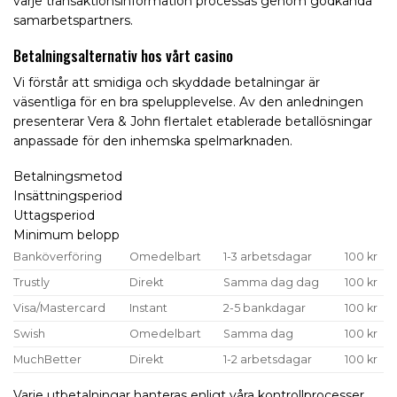
varje transaktionsinformation processas genom godkända
samarbetspartners.
Betalningsalternativ hos vårt casino
Vi förstår att smidiga och skyddade betalningar är
väsentliga för en bra spelupplevelse. Av den anledningen
presenterar Vera & John flertalet etablerade betallösningar
anpassade för den inhemska spelmarknaden.
Betalningsmetod
Insättningsperiod
Uttagsperiod
Minimum belopp
Banköverföring
Omedelbart
1-3 arbetsdagar
100 kr
Trustly
Direkt
Samma dag dag
100 kr
Visa/Mastercard
Instant
2-5 bankdagar
100 kr
Swish
Omedelbart
Samma dag
100 kr
MuchBetter
Direkt
1-2 arbetsdagar
100 kr
Varje utbetalningar hanteras enligt våra kontrollprocesser