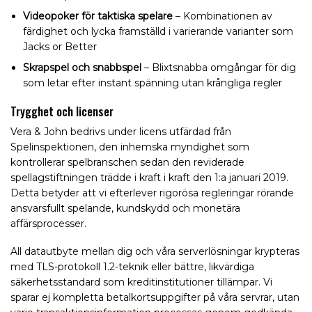
Videopoker för taktiska spelare
– Kombinationen av
färdighet och lycka framställd i varierande varianter som
Jacks or Better
Skrapspel och snabbspel
– Blixtsnabba omgångar för dig
som letar efter instant spänning utan krångliga regler
Trygghet och licenser
Vera & John bedrivs under licens utfärdad från
Spelinspektionen, den inhemska myndighet som
kontrollerar spelbranschen sedan den reviderade
spellagstiftningen trädde i kraft i kraft den 1:a januari 2019.
Detta betyder att vi efterlever rigorösa regleringar rörande
ansvarsfullt spelande, kundskydd och monetära
affärsprocesser.
All datautbyte mellan dig och våra serverlösningar krypteras
med TLS-protokoll 1.2-teknik eller bättre, likvärdiga
säkerhetsstandard som kreditinstitutioner tillämpar. Vi
sparar ej kompletta betalkortsuppgifter på våra servrar, utan