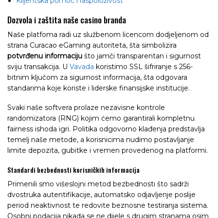
Klijentska pomoć i raspoloživost
Dozvola i zaštita naše casino branda
Naše platfoma radi uz službenom licencom dodjeljenom od
strana Curacao eGaming autoriteta, šta simbolizira
potvrđenu informaciju
što jamči transparentan i sigurnost
sviju transakcija. U
Vavada
koristimo SSL šifriranje s 256-
bitnim ključom za sigurnost informacija, šta odgovara
standarima koje koriste i liderske finansijske institucije.
Svaki naše softvera prolaze nezavisne kontrole
randomizatora (RNG) kojim ćemo garantirali kompletnu
fairness ishoda igri. Politika odgovorno klađenja predstavlja
temelj naše metode, a korisnicima nudimo postavljanje
limite depozita, gubitke i vremen provedenog na platformi.
Standardi bezbednosti korisničkih informacija
Primenili smo višeslojni metod bezbednosti što sadrži
dvostruka autentifikacije, automatsko odjavljenje poslije
period neaktivnost te redovite beznosne testiranja sistema.
Osobni podacija nikada se ne dijele s drugim stranama osim