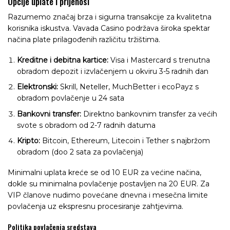
Opcije uplate i prijenosi
Razumemo značaj brza i sigurna transakcije za kvalitetna
korisnika iskustva. Vavada Casino podržava široka spektar
načina plate prilagođenih različitu tržištima.
Kreditne i debitna kartice:
Visa i Mastercard s trenutna
obradom depozit i izvlačenjem u okviru 3-5 radnih dan
Elektronski:
Skrill, Neteller, MuchBetter i ecoPayz s
obradom povlačenje u 24 sata
Bankovni transfer:
Direktno bankovnim transfer za većih
svote s obradom od 2-7 radnih datuma
Kripto:
Bitcoin, Ethereum, Litecoin i Tether s najbržom
obradom (doo 2 sata za povlačenja)
Minimalni uplata kreće se od 10 EUR za većine načina,
dokle su minimalna povlačenje postavljen na 20 EUR. Za
VIP članove nudimo povećane dnevna i mesečna limite
povlačenja uz ekspresnu procesiranje zahtjevima.
Politika povlačenja sredstava