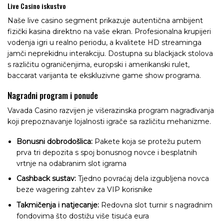
Live Casino iskustvo
Naše live casino segment prikazuje autentična ambijent
fizički kasina direktno na vaše ekran. Profesionalna krupijeri
vodenja igri u realno periodu, a kvalitete HD streaminga
jamči neprekidnu interakciju. Dostupna su blackjack stolova
s različitu ograničenjima, europski i amerikanski rulet,
baccarat varijanta te ekskluzivne game show programa.
Nagradni program i ponude
Vavada Casino razvijen je višerazinska program nagrađivanja
koji prepoznavanje lojalnosti igrače sa različitu mehanizme.
Bonusni dobrodošlica:
Pakete koja se protežu putem
prva tri depozita s spoj bonusnog novce i besplatnih
vrtnje na odabranim slot igrama
Cashback sustav:
Tjedno povraćaj dela izgubljena novca
beze wagering zahtev za VIP korisnike
Takmičenja i natjecanje:
Redovna slot turnir s nagradnim
fondovima što dostižu više tisuća eura