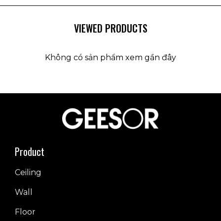
VIEWED PRODUCTS
Không có sản phẩm xem gần đây
Product
Ceiling
Wall
Floor