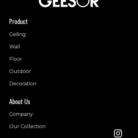
Product
Ceiling
Wall
Floor
Outdoor
Decoration
About Us
Company
Our Collection