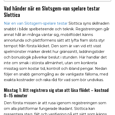
Vad händer när en Slotsgem-van spelare testar
Slottica
När en van Slotsgem-spelare testar
Slottica syns skillnaden
snabbt i både spelbeteende och teknik. Registreringen går
annat håll än många väntar sig, mobilflödet känns
annorlunda och plattformens sätt att lyfta fram slots styr
tempot från första klicket. Den som är van vid ett visst
spelmönster märker direkt hur gränssnitt, laddningstider
och bonuslogik påverkar beslut i stunden. Här handlar det
inte om smak i största allmänhet, utan om konkreta
misstag som kostar tid, kontroll och ibland pengar. Nedan
följer en snabb genomgång av de vanligaste fällorna, med
exakta kostnader och raka råd för vad som bör undvikas.
Misstag 1: Att registrera sig utan att läsa flödet – kostnad
0–15 minuter
Den första missen är att rusa igenom registreringen som
om alla plattformar fungerade likadant. Slottica kan
presentera steg, fält och verifiering på ett sätt som känns