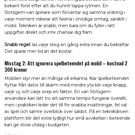
bekant först efter att du hunnit tappa rytmen. En
Slotsgem-van spelare som förväntar sig samma ordning i
varje moment riskerar att fastna i onödiga omtag, särskilt i
mobil. Tekniken är snabb, men bara om du fyller i rätt
uppgifter direkt och inte chansar dig fram.
Snabb regel:
läs varje steg en gång extra innan du bekräftar.
Det sparar mer tid än det kostar.
Misstag 2: Att ignorera spelbeteendet på mobil – kostnad 2
300 kronor
Mobilen styr mer än många vill erkänna. När spelbeteendet
flyttar från dator till skärm med mindre yta blir varje knapp,
varje vy och varje svep en faktor. En van Slotsgem-
användare kan lätt tro att samma tempo fungerar överallt,
men i praktiken leder det till för snabba insättningar, fel val
av spel och sämre överblick över saldot. På en teknikdriven
plattform blir det extra tydligt hur små avvikelser i beteende
kan ge stora utslag i budgeten.