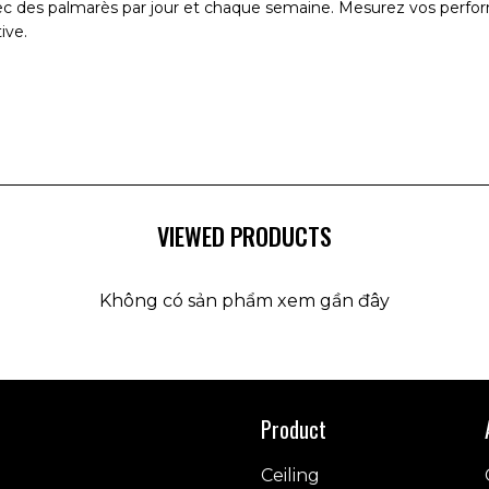
vec des palmarès par jour et chaque semaine. Mesurez vos perfor
ive.
VIEWED PRODUCTS
Không có sản phẩm xem gần đây
Product
Ceiling