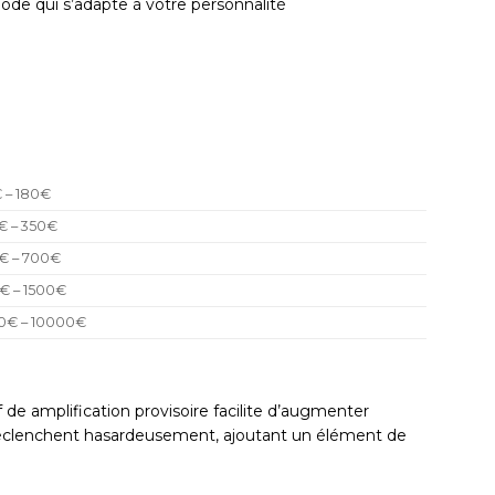
e qui s’adapte à votre personnalité
 – 180€
€ – 350€
€ – 700€
€ – 1500€
0€ – 10000€
e amplification provisoire facilite d’augmenter
e déclenchent hasardeusement, ajoutant un élément de