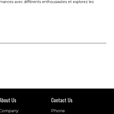
mances avec différents enthousiastes et explorez les
About Us
Contact Us
Company
Phone