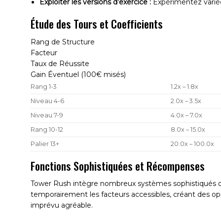
Exploiter les versions d’exercice :
Expérimentez variée
Étude des Tours et Coefficients
Rang de Structure
Facteur
Taux de Réussite
Gain Éventuel (100€ misés)
Rang 1-3
1.2x – 1.8x
Niveau 4-6
2.0x – 3.5x
Niveau 7-9
4.0x – 7.0x
Rang 10-12
8.0x – 15.0x
Palier 13+
20.0x – 100.0x
Fonctions Sophistiquées et Récompenses
Tower Rush intègre nombreux systèmes sophistiqués qui 
temporairement les facteurs accessibles, créant des o
imprévu agréable.