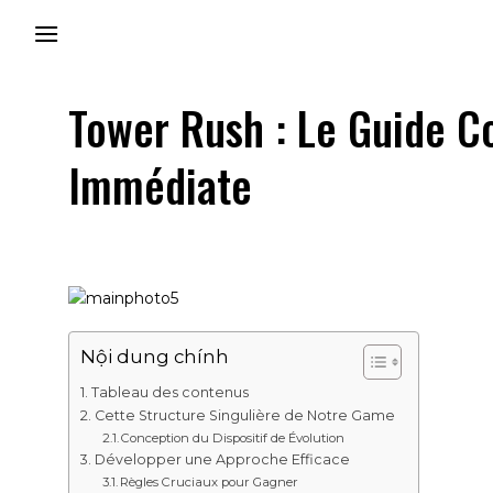
Chuyển
đến
nội
dung
Tower Rush : Le Guide C
Immédiate
Nội dung chính
Tableau des contenus
Cette Structure Singulière de Notre Game
Conception du Dispositif de Évolution
Développer une Approche Efficace
Règles Cruciaux pour Gagner