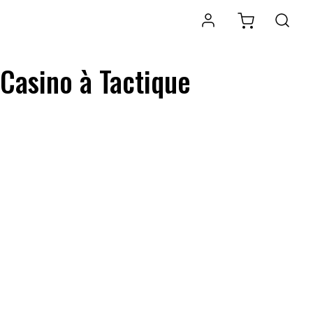
Casino à Tactique