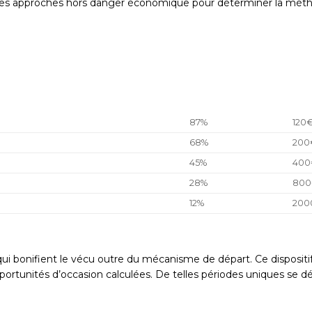
s approches hors danger économique pour déterminer la méthod
87%
120€
68%
200
45%
400
28%
800
12%
200
bonifient le vécu outre du mécanisme de départ. Ce dispositif d
pportunités d’occasion calculées. De telles périodes uniques s