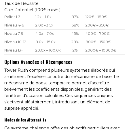
Taux de Réussite
Gain Potentiel (100€ misés)
Palier 1-3
1.2x – 1.8x
87%
120€ – 180€
Niveau 4-6
2.0x – 3.5x
68%
200€ – 350€
Niveau 7-9
4.0x – 7.0x
45%
400€ – 700€
Niveau 10-12
8.0x – 15.0x
28%
800€ – 1500€
Niveau 13+
20.0x – 100.0x
12%
2000€ – 10000€
Options Avancées et Récompenses
Tower Rush comprend plusieurs systèmes élaborés qui
améliorent l’expérience outre du mécanisme de base. Le
mécanisme de boost temporaire permet d’accroître
brièvement les coefficients disponibles, générant des
fenêtres d’occasion calculées. Ces séquences uniques
s’activent aléatoirement, introduisant un élément de
surprise apprécié.
Modes de Jeu Alternatifs
Ce système challenge offre des objectifs particuliers avec