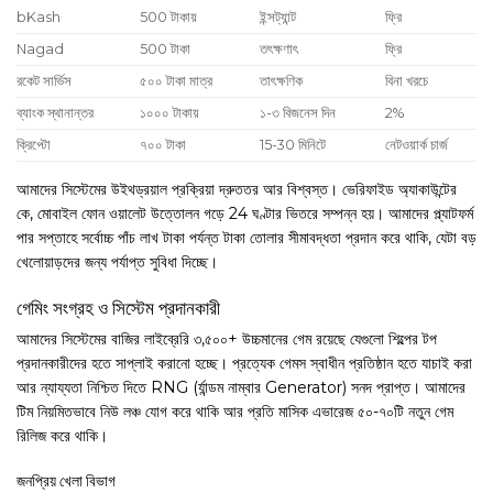
bKash
500 টাকায়
ইন্সট্যান্ট
ফ্রি
Nagad
500 টাকা
তৎক্ষণাৎ
ফ্রি
রকেট সার্ভিস
৫০০ টাকা মাত্র
তাৎক্ষণিক
বিনা খরচে
ব্যাংক স্থানান্তর
১০০০ টাকায়
১-৩ বিজনেস দিন
2%
ক্রিপ্টো
৭০০ টাকা
15-30 মিনিটে
নেটওয়ার্ক চার্জ
আমাদের সিস্টেমের উইথড্রয়াল প্রক্রিয়া দ্রুততর আর বিশ্বস্ত। ভেরিফাইড অ্যাকাউন্টের
কে, মোবাইল ফোন ওয়ালেট উত্তোলন গড়ে 24 ঘণ্টার ভিতরে সম্পন্ন হয়। আমাদের প্ল্যাটফর্ম
পার সপ্তাহে সর্বোচ্চ পাঁচ লাখ টাকা পর্যন্ত টাকা তোলার সীমাবদ্ধতা প্রদান করে থাকি, যেটা বড়
খেলোয়াড়দের জন্য পর্যাপ্ত সুবিধা দিচ্ছে।
গেমিং সংগ্রহ ও সিস্টেম প্রদানকারী
আমাদের সিস্টেমের বাজির লাইব্রেরি ৩,৫০০+ উচ্চমানের গেম রয়েছে যেগুলো শিল্পের টপ
প্রদানকারীদের হতে সাপ্লাই করানো হচ্ছে। প্রত্যেক গেমস স্বাধীন প্রতিষ্ঠান হতে যাচাই করা
আর ন্যায্যতা নিশ্চিত দিতে RNG (র্যান্ডম নাম্বার Generator) সনদ প্রাপ্ত। আমাদের
টিম নিয়মিতভাবে নিউ লঞ্চ যোগ করে থাকি আর প্রতি মাসিক এভারেজ ৫০-৭০টি নতুন গেম
রিলিজ করে থাকি।
জনপ্রিয় খেলা বিভাগ