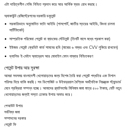
এটা দায়িত্বশীল গেমিং নিশ্চিত প্রদান করে আর আর্থিক ফ্রড রোধ করছে।
অ্যাকাউন্ট রেজিস্ট্রেশনের দরকারি ডকুমেন্ট
সরকারিভাবে অনুমোদিত ফটো আইডি (পাসপোর্ট, জাতীয় স্তরের আইডি, কিংবা চালনা
সার্টিফিকেট)
সাম্প্রতিক পরিষেবা পেমেন্ট বা ব্যাংকের স্টেটমেন্ট (তিনটি মাসে মধ্যে প্রকাশ করা)
ইউজড পেমেন্ট ক্রেডিট কার্ড সামনের ছবি (মাঝের ৬ নম্বর এবং CVV লুকিয়ে রাখবেন)
ভ্যালিড ই-মেইল অ্যাড্রেস আর মোবাইল ফোন নাম্বার নিশ্চিতকরণ
পেমেন্ট উপায় আর সুরক্ষা
আমরা সবসময় বাংলাদেশী খেলোয়াড়দের জন্য বিশেষ তৈরি করা পেমেন্ট পদ্ধতির এক বিশাল
পরিসর দিয়ে থাকি করছি। সব ডিপোজিট ও উইথড্রয়াল বৈশ্বিক অর্থনৈতিক নিয়ন্ত্রক স্ট্যান্ডার্ড
মেনে প্রক্রিয়া সম্পন্ন হচ্ছে। আমাদের প্ল্যাটফর্মের মিনিমাম জমা মাত্র ৫০০ টাকায়, যেটি নতুন
খেলোয়াড়দের জন্যই সস্তা ঢোকার উপায় অফার করে।
পেআউট উপায়
সর্বনিম্ন জমা
সম্পাদনের দরকার
পেমেন্ট ফি