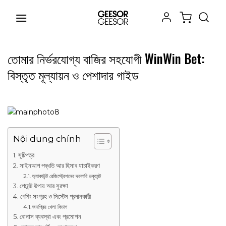
Chuyển
đến
nội
dung
তোমার নির্ভরযোগ্য বাজির সহযোগী WinWin Bet:
বিস্তৃত মূল্যায়ন ও পেশাদার গাইড
Nội dung chính
সূচিপত্র
সাইনআপ পদ্ধতি আর হিসাব যাচাইকরণ
অ্যাকাউন্ট রেজিস্ট্রেশনের দরকারি ডকুমেন্ট
পেমেন্ট উপায় আর সুরক্ষা
গেমিং সংগ্রহ ও সিস্টেম প্রদানকারী
জনপ্রিয় খেলা বিভাগ
বোনাস ব্যবস্থা এবং প্রমোশন