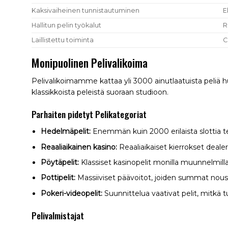
Kaksivaiheinen tunnistautuminen
E
Hallitun pelin työkalut
R
Laillistettu toiminta
C
Monipuolinen Pelivalikoima
Pelivalikoimamme kattaa yli 3000 ainutlaatuista peliä 
klassikkoista peleistä suoraan studioon.
Parhaiten pidetyt Pelikategoriat
Hedelmäpelit:
Enemmän kuin 2000 erilaista slottia tem
Reaaliaikainen kasino:
Reaaliaikaiset kierrokset dealer
Pöytäpelit:
Klassiset kasinopelit monilla muunnelmil
Pottipelit:
Massiiviset päävoitot, joiden summat nous
Pokeri-videopelit:
Suunnittelua vaativat pelit, mitkä
Pelivalmistajat