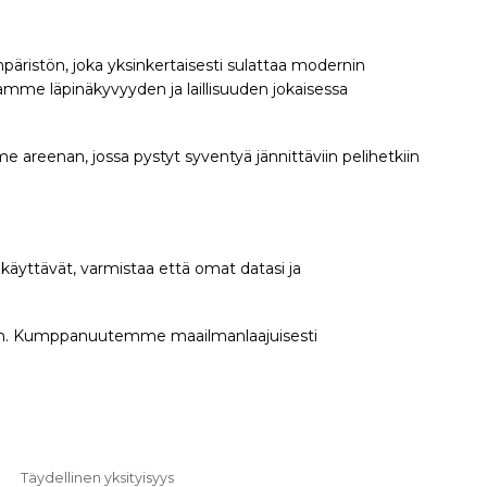
päristön, joka yksinkertaisesti sulattaa modernin
tamme läpinäkyvyyden ja laillisuuden jokaisessa
 areenan, jossa pystyt syventyä jännittäviin pelihetkiin
yttävät, varmistaa että omat datasi ja
iseen. Kumppanuutemme maailmanlaajuisesti
Täydellinen yksityisyys