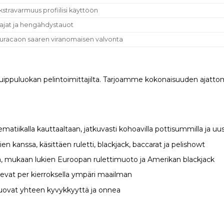
kstravarmuus profiilisi käyttöön
ajat ja hengähdystauot
uracaon saaren viranomaisen valvonta
huippuluokan pelintoimittajilta. Tarjoamme kokonaisuuden ajattom
atiikalla kauttaaltaan, jatkuvasti kohoavilla pottisummilla ja uus
ien kanssa, käsittäen ruletti, blackjack, baccarat ja pelishowt
la, mukaan lukien Euroopan rulettimuoto ja Amerikan blackjack
evat per kierroksella ympäri maailman
 tuovat yhteen kyvykkyyttä ja onnea