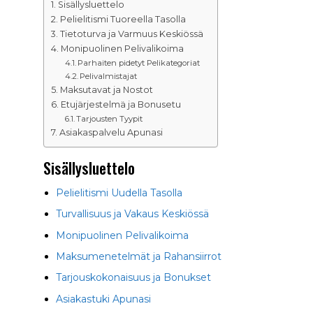
Sisällysluettelo
Pelielitismi Tuoreella Tasolla
Tietoturva ja Varmuus Keskiössä
Monipuolinen Pelivalikoima
Parhaiten pidetyt Pelikategoriat
Pelivalmistajat
Maksutavat ja Nostot
Etujärjestelmä ja Bonusetu
Tarjousten Tyypit
Asiakaspalvelu Apunasi
Sisällysluettelo
Pelielitismi Uudella Tasolla
Turvallisuus ja Vakaus Keskiössä
Monipuolinen Pelivalikoima
Maksumenetelmät ja Rahansiirrot
Tarjouskokonaisuus ja Bonukset
Asiakastuki Apunasi