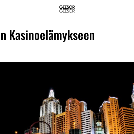
nen Kasinoelämykseen