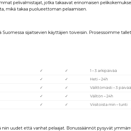
mmat pelivalmistajat, jotka takaavat erinomaisen pelikokemuks
sta, mikä takaa puolueettoman pelaamisen.
messa sijaitsevien käyttäjien toiveisiin. Prosessoimme talletuk
✓
✓
1 – 3 arkipäivää
✓
✓
Heti – 24h
✓
✓
Välittömästi – 3 päivä
✓
✓
Välitön – 24h
✓
✓
Viisitoista min – tunti
niin uudet että vanhat pelaajat. Bonussäännöt pysyvät ymmärrettävä