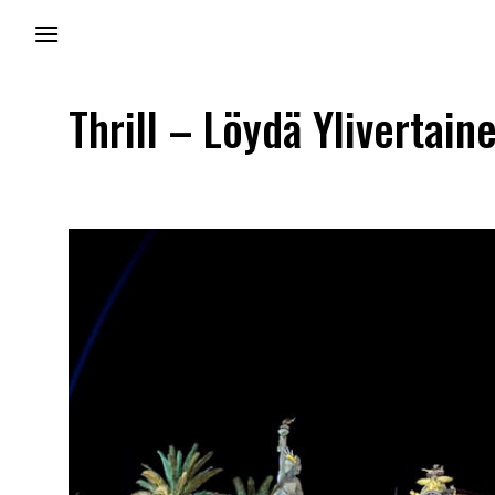
Chuyển
đến
nội
dung
Thrill – Löydä Ylivertai