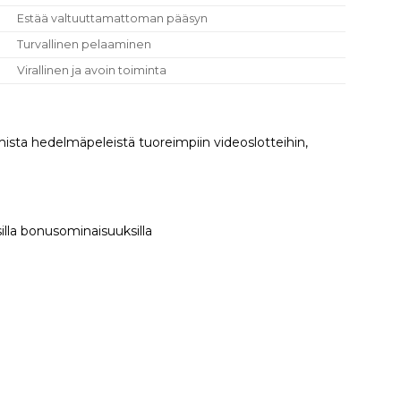
Estää valtuuttamattoman pääsyn
Turvallinen pelaaminen
Virallinen ja avoin toiminta
ista hedelmäpeleistä tuoreimpiin videoslotteihin,
illa bonusominaisuuksilla