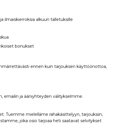
 ilmaiskierroksia alkuun talletuksille
iskua
erikoiset bonukset
märrettävästi ennen kuin tarjouksen käyttöönottoa,
n, emailin ja ääniyhteyden välitykselmme.
t. Tuemme mielelläme rahakäsittelyyn, tarjouksiin,
siostamme, joka osio tarjoaa heti saatavat selvitykset