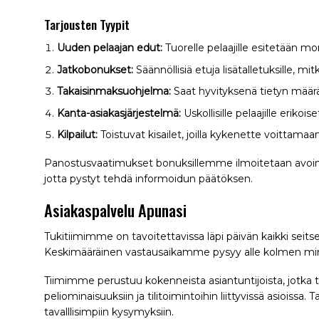
Tarjousten Tyypit
Uuden pelaajan edut:
Tuorelle pelaajille esitetään mon
Jatkobonukset:
Säännöllisiä etuja lisätalletuksille, m
Takaisinmaksuohjelma:
Saat hyvityksenä tietyn määrän 
Kanta-asiakasjärjestelmä:
Uskollisille pelaajille erik
Kilpailut:
Toistuvat kisailet, joilla kykenette voittama
Panostusvaatimukset bonuksillemme ilmoitetaan avoimi
jotta pystyt tehdä informoidun päätöksen.
Asiakaspalvelu Apunasi
Tukitiimimme on tavoitettavissa läpi päivän kaikki seit
Keskimääräinen vastausaikamme pysyy alle kolmen minuu
Tiimimme perustuu kokenneista asiantuntijoista, jotka
peliominaisuuksiin ja tilitoimintoihin liittyvissä asioissa
tavalllisimpiin kysymyksiin.