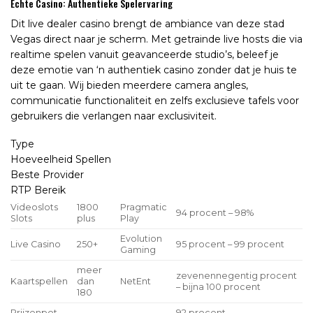
Echte Casino: Authentieke Spelervaring
Dit live dealer casino brengt de ambiance van deze stad
Vegas direct naar je scherm. Met getrainde live hosts die via
realtime spelen vanuit geavanceerde studio’s, beleef je
deze emotie van ‘n authentiek casino zonder dat je huis te
uit te gaan. Wij bieden meerdere camera angles,
communicatie functionaliteit en zelfs exclusieve tafels voor
gebruikers die verlangen naar exclusiviteit.
Type
Hoeveelheid Spellen
Beste Provider
RTP Bereik
Videoslots
1800
Pragmatic
94 procent – 98%
Slots
plus
Play
Evolution
Live Casino
250+
95 procent – 99 procent
Gaming
meer
zevenennegentig procent
Kaartspellen
dan
NetEnt
– bijna 100 procent
180
Prijzenpot
92 procent –