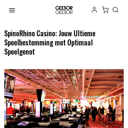
Chuyển
đến
nội
dung
SpinoRhino Casino: Jouw Ultieme
Speelbestemming met Optimaal
Speelgenot