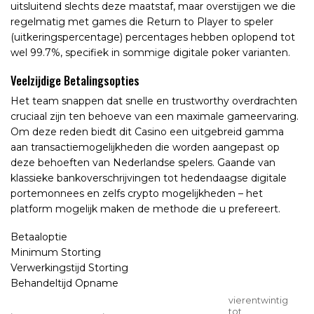
uitsluitend slechts deze maatstaf, maar overstijgen we die
regelmatig met games die Return to Player to speler
(uitkeringspercentage) percentages hebben oplopend tot
wel 99.7%, specifiek in sommige digitale poker varianten.
Veelzijdige Betalingsopties
Het team snappen dat snelle en trustworthy overdrachten
cruciaal zijn ten behoeve van een maximale gameervaring.
Om deze reden biedt dit Casino een uitgebreid gamma
aan transactiemogelijkheden die worden aangepast op
deze behoeften van Nederlandse spelers. Gaande van
klassieke bankoverschrijvingen tot hedendaagse digitale
portemonnees en zelfs crypto mogelijkheden – het
platform mogelijk maken de methode die u prefereert.
Betaaloptie
Minimum Storting
Verwerkingstijd Storting
Behandeltijd Opname
vierentwintig
tot