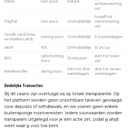
iDEAL
tien euro
Instant
achtenveertig
uur
twaalf tot
PayPal
tien euro
Onmiddellijk
vierentwintig
uur
Credit card (Visa
twintig euro
Onmiddellijk
3-5 werkdagen
en Mastercard)
Skrill
€15
Onmiddellijk
12-24 uur
vijfentwintig
één tot twee
BTC
15 minuten
euro
uur
één tot drie
drie tot zeven
Banktransfer
dertig euro
werkdagen
werkdagen
Duidelijke Transacties
Bij dit casino zijn overtuigd wij op totale transparantie. Op
het platform worden geen onzichtbare tarieven gevraagd
voor deposits of withdrawals, en we voeren geen enkele
buitensporige inzetvereisten. Iedere voorwaarden worden
transparant uitgelegd voor je één actie zet, zodat jij altijd
weet waar jij voor toe bent.