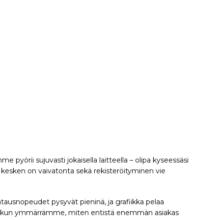
pyörii sujuvasti jokaisella laitteella – olipa kyseessäsi
en kesken on vaivatonta sekä rekisteröityminen vie
tausnopeudet pysyvät pieninä, ja grafiikka pelaa
sesti, kun ymmärrämme, miten entistä enemmän asiakas