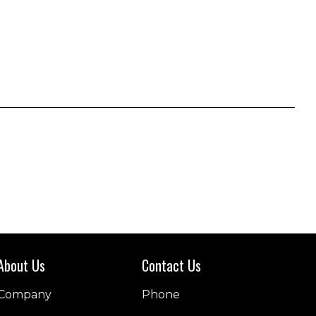
About Us
Contact Us
Company
Phone