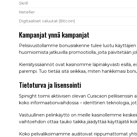
Skrill
Neteller
Digitaaliset valuutat (Bitcoin)
Kampanjat ynnä kampanjat
Pelisivustollamme bonusrakenne tulee luotu käyttäjien 
huomioimista jatkuvilla promootiolla, joita päivitetään jo
Kierrätyssäännöt ovat kasinomme läpinäkyvästi esillä, ei p
parempi. Tuo tietää sitä seikkaa, miten hankkimasi bonus
Tietoturva ja lisensointi
Spinight toimii aktiivisen olevan Curacaon pelilisenssi
koko informaationvaihdossa – identtinen teknologia, jo
Vastuullinen pelinkäyttö on meille kasinollemme keskei
vaihtoehdon ottaa tauko taikka jäädyttää käyttäjätili k
Koko pelivalikoimamme auditoivat riippumattomat yhtiöt