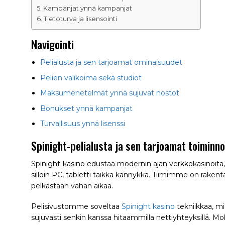
Kampanjat ynnä kampanjat
Tietoturva ja lisensointi
Navigointi
Pelialusta ja sen tarjoamat ominaisuudet
Pelien valikoima sekä studiot
Maksumenetelmät ynnä sujuvat nostot
Bonukset ynnä kampanjat
Turvallisuus ynnä lisenssi
Spinight-pelialusta ja sen tarjoamat toiminno
Spinight-kasino edustaa modernin ajan verkkokasinoita, j
silloin PC, tabletti taikka kännykkä. Tiimimme on rakent
pelkästään vähän aikaa.
Pelisivustomme soveltaa
Spinight kasino
tekniikkaa, mi
sujuvasti senkin kanssa hitaammilla nettiyhteyksillä. 