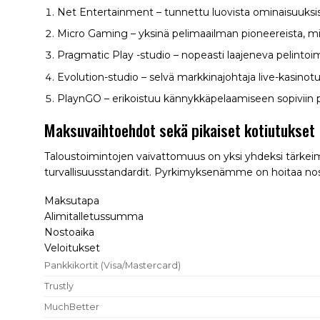
Net Entertainment – tunnettu luovista ominaisuuksis
Micro Gaming – yksinä pelimaailman pioneereista, mik
Pragmatic Play -studio – nopeasti laajeneva pelinto
Evolution-studio – selvä markkinajohtaja live-kasino
PlaynGO – erikoistuu kännykkäpelaamiseen sopiviin pe
Maksuvaihtoehdot sekä pikaiset kotiutukset
Taloustoimintojen vaivattomuus on yksi yhdeksi tärkeimm
turvallisuusstandardit. Pyrkimyksenämme on hoitaa nost
Maksutapa
Alimitalletussumma
Nostoaika
Veloitukset
Pankkikortit (Visa/Mastercard)
Trustly
MuchBetter