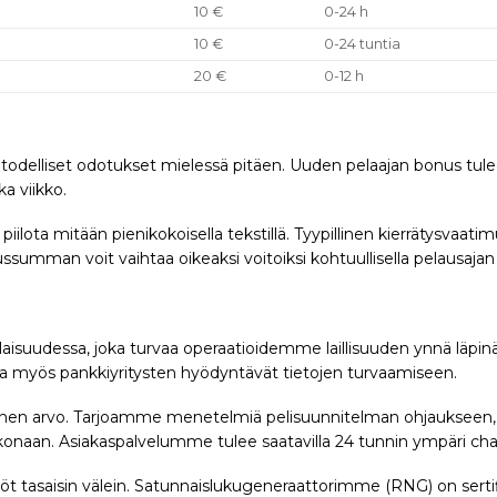
10 €
0-24 h
10 €
0-24 tuntia
20 €
0-12 h
todelliset odotukset mielessä pitäen. Uuden pelaajan bonus tulee
ka viikko.
iilota mitään pienikokoisella tekstillä. Tyypillinen kierrätysvaati
summan voit vaihtaa oikeaksi voitoiksi kohtuullisella pelausajan 
n alaisuudessa, joka turvaa operaatioidemme laillisuuden ynnä läp
ta myös pankkiyritysten hyödyntävät tietojen turvaamiseen.
nen arvo. Tarjoamme menetelmiä pelisuunnitelman ohjaukseen, ku
okonaan. Asiakaspalvelumme tulee saatavilla 24 tunnin ympäri cha
 tasaisin välein. Satunnaislukugeneraattorimme (RNG) on sertifi