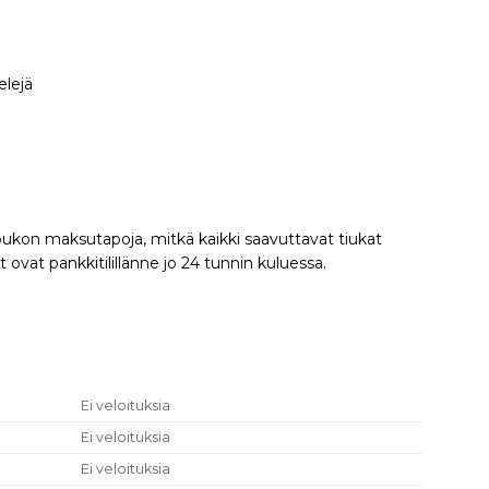
elejä
joukon maksutapoja, mitkä kaikki saavuttavat tiukat
vat pankkitilillänne jo 24 tunnin kuluessa.
Ei veloituksia
Ei veloituksia
Ei veloituksia