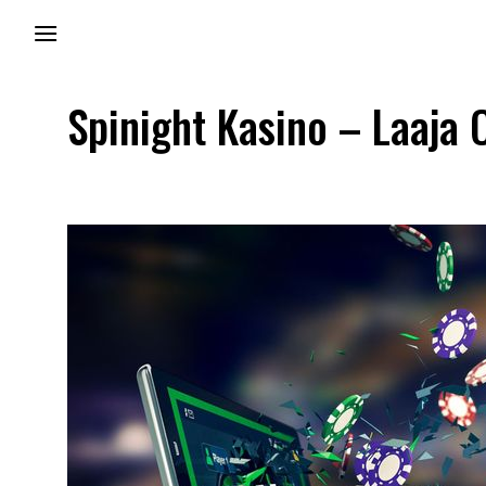
Chuyển
đến
nội
dung
Spinight Kasino – Laaja O