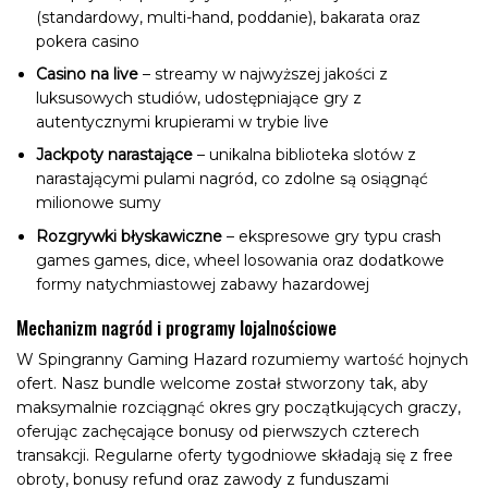
(standardowy, multi-hand, poddanie), bakarata oraz
pokera casino
Casino na live
– streamy w najwyższej jakości z
luksusowych studiów, udostępniające gry z
autentycznymi krupierami w trybie live
Jackpoty narastające
– unikalna biblioteka slotów z
narastającymi pulami nagród, co zdolne są osiągnąć
milionowe sumy
Rozgrywki błyskawiczne
– ekspresowe gry typu crash
games games, dice, wheel losowania oraz dodatkowe
formy natychmiastowej zabawy hazardowej
Mechanizm nagród i programy lojalnościowe
W Spingranny Gaming Hazard rozumiemy wartość hojnych
ofert. Nasz bundle welcome został stworzony tak, aby
maksymalnie rozciągnąć okres gry początkujących graczy,
oferując zachęcające bonusy od pierwszych czterech
transakcji. Regularne oferty tygodniowe składają się z free
obroty, bonusy refund oraz zawody z funduszami