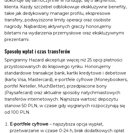
dokonuje się samoczynnie w fundując się o aktywność
klienta. Każdy szczebel odblokowuje ekskluzywne benefity,
takie jak dedykowany manager profilu, ekspresowe
transfery, podwyższone limity operacji oraz osobiste
nagrody. Najbardziej aktywnych graczy honorujemy
biletami na wydarzenia przemysłowe oraz ekskluzywnymi
prezentami.
Sposoby wpłat i czas transferów
Spingranny Hazard akceptuje więcej niż 25 opcji płatności
przystosowanych do krajowego rynku. Honorujemy
standardowe transakcje bank, kartki kredytowe i debetowe
(kartę Visa, Mastercard), e-portfele cyfrowe (Moneybookers,
portfel Neteller, MuchBetter), przedpłacone bony
(Paysafecard) oraz aktualne sposoby natychmiastowych
transferów internetowych. Najniższa wartość depozytu
stanowi 50 PLN, w czasie gdy wygranych rozpoczynają się
od 100 PLN.
E-portfele cyfrowe
– najszybsza opcja wypłat,
przetwarzanie w czasie 0-24 h, brak dodatkowych opłat