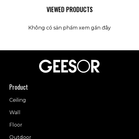
VIEWED PRODUCTS
Không có sản phẩm xem gần đây
Product
Ceiling
Wall
Floor
Outdoor