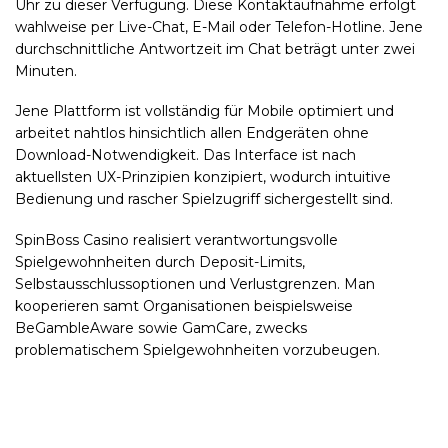
Uhr zu dieser Verfügung. Diese Kontaktaufnahme erfolgt
wahlweise per Live-Chat, E-Mail oder Telefon-Hotline. Jene
durchschnittliche Antwortzeit im Chat beträgt unter zwei
Minuten.
Jene Plattform ist vollständig für Mobile optimiert und
arbeitet nahtlos hinsichtlich allen Endgeräten ohne
Download-Notwendigkeit. Das Interface ist nach
aktuellsten UX-Prinzipien konzipiert, wodurch intuitive
Bedienung und rascher Spielzugriff sichergestellt sind.
SpinBoss Casino realisiert verantwortungsvolle
Spielgewohnheiten durch Deposit-Limits,
Selbstausschlussoptionen und Verlustgrenzen. Man
kooperieren samt Organisationen beispielsweise
BeGambleAware sowie GamCare, zwecks
problematischem Spielgewohnheiten vorzubeugen.