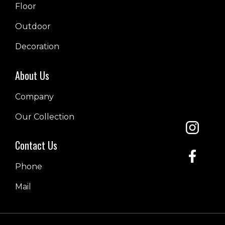
Floor
Outdoor
Decoration
About Us
Company
Our Collection
Contact Us
Phone
Mail