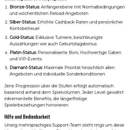
Bronze-Status:
Anfängerebene mit Normalbedingungen
und wöchentlichen Reload-Angeboten
Silber-Status:
Erhöhte Cashback-Raten und persönlicher
Kontobetreuer
Gold-Status:
Exklusive Turniere, beschleunigte
Auszahlungen wie auch Geburtstagsbonus
Platin-Status:
Personalisierte Boni, Hochwertige Gaben
und VIP-Events
Diamant-Status:
Maximale Priorität hinsichtlich allen
Angeboten und individuelle Sonderkonditionen
Jene Progression über die Stufen erfolgt automatisch
basierend anhand dem Spielvolumen. Jeder Level gewährt
inkrementelle Benefits, die längerfristige
Spielerbeziehungen honorieren.
Hilfe und Bedienbarkeit
Unsrig mehrsprachiges Support-Team steht rings um diese