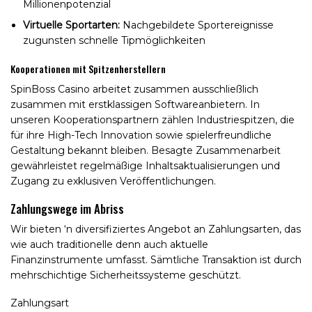
Millionenpotenzial
Virtuelle Sportarten:
Nachgebildete Sportereignisse
zugunsten schnelle Tipmöglichkeiten
Kooperationen mit Spitzenherstellern
SpinBoss Casino arbeitet zusammen ausschließlich
zusammen mit erstklassigen Softwareanbietern. In
unseren Kooperationspartnern zählen Industriespitzen, die
für ihre High-Tech Innovation sowie spielerfreundliche
Gestaltung bekannt bleiben. Besagte Zusammenarbeit
gewährleistet regelmäßige Inhaltsaktualisierungen und
Zugang zu exklusiven Veröffentlichungen.
Zahlungswege im Abriss
Wir bieten ‘n diversifiziertes Angebot an Zahlungsarten, das
wie auch traditionelle denn auch aktuelle
Finanzinstrumente umfasst. Sämtliche Transaktion ist durch
mehrschichtige Sicherheitssysteme geschützt.
Zahlungsart