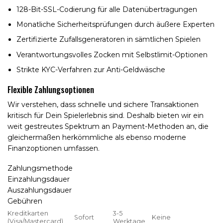
128-Bit-SSL-Codierung für alle Datenübertragungen
Monatliche Sicherheitsprüfungen durch äußere Experten
Zertifizierte Zufallsgeneratoren in sämtlichen Spielen
Verantwortungsvolles Zocken mit Selbstlimit-Optionen
Strikte KYC-Verfahren zur Anti-Geldwäsche
Flexible Zahlungsoptionen
Wir verstehen, dass schnelle und sichere Transaktionen
kritisch für Dein Spielerlebnis sind. Deshalb bieten wir ein
weit gestreutes Spektrum an Payment-Methoden an, die
gleichermaßen herkömmliche als ebenso moderne
Finanzoptionen umfassen.
Zahlungsmethode
Einzahlungsdauer
Auszahlungsdauer
Gebühren
Kreditkarten
3-5
Sofort
Keine
(Visa/Mastercard)
Werktage