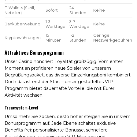
E-Wallets (Skrill,
24
Sofort
Keine
Neteller)
Stunden
1-3
3-7
Banküberweisung
Keine
Werktage
Werktage
15
1-2
Geringe
Kryptowährungen
Minuten
Stunden
Netzwerkgebühren
Attraktives Bonusprogramm
Unser Casino honoriert Loyalität großzügig. Vom ersten
Moment an profitieren neue Spieler von unserem
Begrüßungspaket, das diverse Einzahlungsboni kombiniert.
Doch das ist erst der Start – unser gestaffeltes VIP-
Programm bietet dauerhafte Vorteile, die mit Eurer
Aktivität wachsen.
Treuesystem-Level
Umso mehr Sie zocken, desto höher steigen Sie in unsrem
Bonusprogramm auf. Jede Ebene schaltet exklusive
Benefits frei: personalisierte Bonusse, schnellere
Auszahlungen, zugewiesene VIP-Manager und