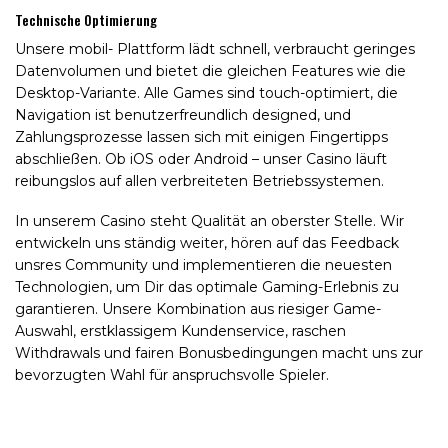
Technische Optimierung
Unsere mobil- Plattform lädt schnell, verbraucht geringes
Datenvolumen und bietet die gleichen Features wie die
Desktop-Variante. Alle Games sind touch-optimiert, die
Navigation ist benutzerfreundlich designed, und
Zahlungsprozesse lassen sich mit einigen Fingertipps
abschließen. Ob iOS oder Android – unser Casino läuft
reibungslos auf allen verbreiteten Betriebssystemen.
In unserem Casino steht Qualität an oberster Stelle. Wir
entwickeln uns ständig weiter, hören auf das Feedback
unsres Community und implementieren die neuesten
Technologien, um Dir das optimale Gaming-Erlebnis zu
garantieren. Unsere Kombination aus riesiger Game-
Auswahl, erstklassigem Kundenservice, raschen
Withdrawals und fairen Bonusbedingungen macht uns zur
bevorzugten Wahl für anspruchsvolle Spieler.