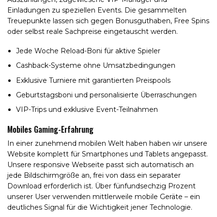
Einladungen zu speziellen Events. Die gesammelten
Treuepunkte lassen sich gegen Bonusguthaben, Free Spins
oder selbst reale Sachpreise eingetauscht werden.
Jede Woche Reload-Boni für aktive Spieler
Cashback-Systeme ohne Umsatzbedingungen
Exklusive Turniere mit garantierten Preispools
Geburtstagsboni und personalisierte Überraschungen
VIP-Trips und exklusive Event-Teilnahmen
Mobiles Gaming-Erfahrung
In einer zunehmend mobilen Welt haben haben wir unsere
Website komplett für Smartphones und Tablets angepasst.
Unsere responsive Webseite passt sich automatisch an
jede Bildschirmgröße an, frei von dass ein separater
Download erforderlich ist. Über fünfundsechzig Prozent
unserer User verwenden mittlerweile mobile Geräte – ein
deutliches Signal für die Wichtigkeit jener Technologie.