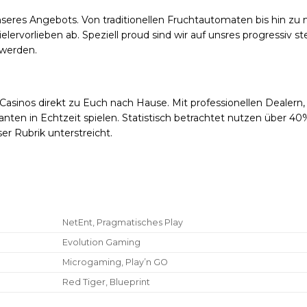
seres Angebots. Von traditionellen Fruchtautomaten bis hin zu
ielervorlieben ab. Speziell proud sind wir auf unsres progressi
 werden.
 Casinos direkt zu Euch nach Hause. Mit professionellen Dealern
ianten in Echtzeit spielen. Statistisch betrachtet nutzen über 
eser Rubrik unterstreicht.
NetEnt, Pragmatisches Play
Evolution Gaming
Microgaming, Play’n GO
Red Tiger, Blueprint