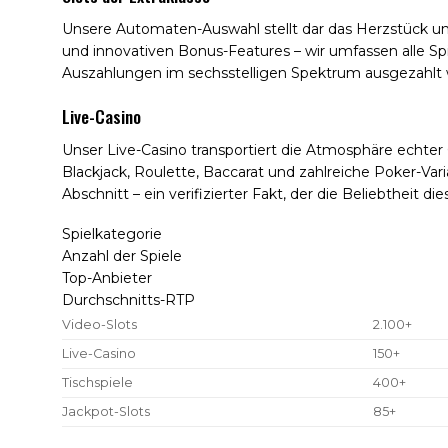
Unsere Automaten-Auswahl stellt dar das Herzstück un
und innovativen Bonus-Features – wir umfassen alle Sp
Auszahlungen im sechsstelligen Spektrum ausgezahlt
Live-Casino
Unser Live-Casino transportiert die Atmosphäre echter
Blackjack, Roulette, Baccarat und zahlreiche Poker-Var
Abschnitt – ein verifizierter Fakt, der die Beliebtheit di
Spielkategorie
Anzahl der Spiele
Top-Anbieter
Durchschnitts-RTP
Video-Slots
2.100+
Live-Casino
150+
Tischspiele
400+
Jackpot-Slots
85+