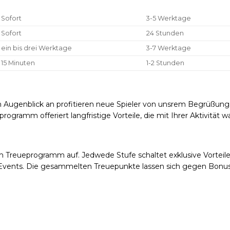
Sofort
3-5 Werktage
Sofort
24 Stunden
ein bis drei Werktage
3-7 Werktage
15 Minuten
1-2 Stunden
en Augenblick an profitieren neue Spieler von unsrem Begrüßun
rogramm offeriert langfristige Vorteile, die mit Ihrer Aktivität 
 Treueprogramm auf. Jedwede Stufe schaltet exklusive Vorteile fr
 Events. Die gesammelten Treuepunkte lassen sich gegen Bonusg