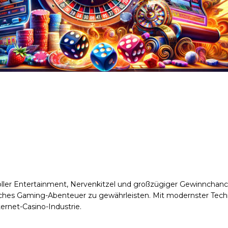
oller Entertainment, Nervenkitzel und großzügiger Gewinnchanc
liches Gaming-Abenteuer zu gewährleisten. Mit modernster Tech
ernet-Casino-Industrie.