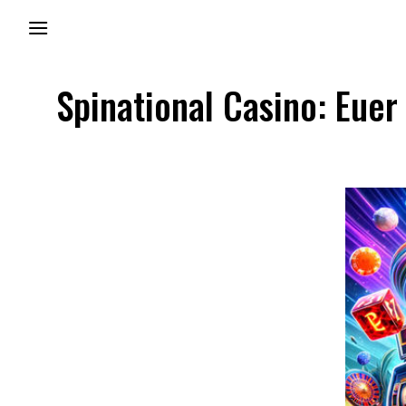
Chuyển
đến
nội
dung
Spinational Casino: Euer