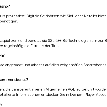
asino?
rs prozessiert. Digitale Geldbörsen wie Skrill oder Neteller bie
 benötigen.
ücksspiellizenz und benutzt die SSL-256-Bit-Technologie zum zu
n regelmäßig die Fairness der Titel.
en?
äte angepasst und arbeitet auf allen zeitgemäßen Smartphones un
illkommensbonus?
en, die transparent in jenen Allgemeinen AGB aufgeführt wurde
 Detaillierte Informationen entdecken Sie in Deinem Player Accou
o?