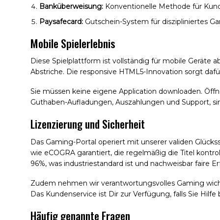
Banküberweisung:
Konventionelle Methode für Kunde
Paysafecard:
Gutschein-System für diszipliniertes G
Mobile Spielerlebnis
Diese Spielplattform ist vollständig für mobile Gerät
Abstriche. Die responsive HTML5-Innovation sorgt dafür
Sie müssen keine eigene Application downloaden. Öffnen
Guthaben-Aufladungen, Auszahlungen und Support, sin
Lizenzierung und Sicherheit
Das Gaming-Portal operiert mit unserer validen Glückssp
wie eCOGRA garantiert, die regelmäßig die Titel kontro
96%, was industriestandard ist und nachweisbar faire Er
Zudem nehmen wir verantwortungsvolles Gaming wichtig.
Das Kundenservice ist Dir zur Verfügung, falls Sie Hi
Häufig genannte Fragen