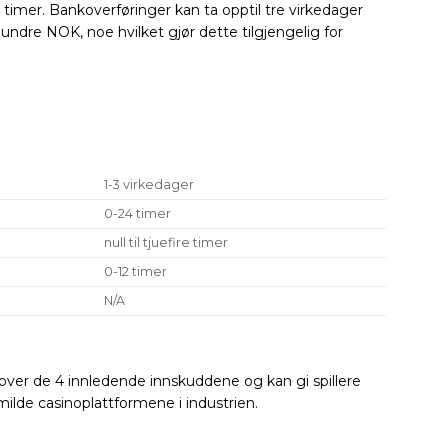
 timer. Bankoverføringer kan ta opptil tre virkedager
ndre NOK, noe hvilket gjør dette tilgjengelig for
1-3 virkedager
0-24 timer
null til tjuefire timer
0-12 timer
N/A
over de 4 innledende innskuddene og kan gi spillere
ilde casinoplattformene i industrien.