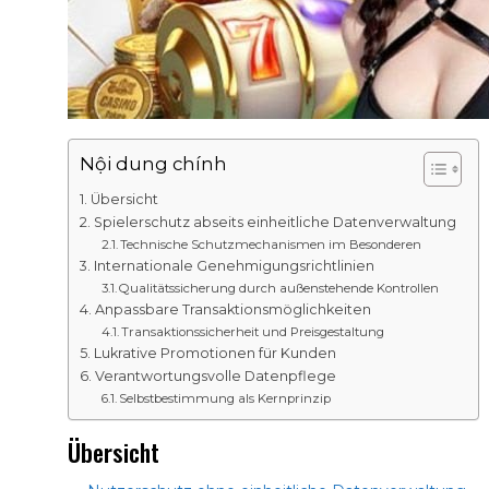
Nội dung chính
Übersicht
Spielerschutz abseits einheitliche Datenverwaltung
Technische Schutzmechanismen im Besonderen
Internationale Genehmigungsrichtlinien
Qualitätssicherung durch außenstehende Kontrollen
Anpassbare Transaktionsmöglichkeiten
Transaktionssicherheit und Preisgestaltung
Lukrative Promotionen für Kunden
Verantwortungsvolle Datenpflege
Selbstbestimmung als Kernprinzip
Übersicht