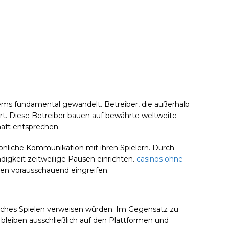
tems fundamental gewandelt. Betreiber, die außerhalb
ert. Diese Betreiber bauen auf bewährte weltweite
aft entsprechen.
sönliche Kommunikation mit ihren Spielern. Durch
igkeit zeitweilige Pausen einrichten.
casinos ohne
en vorausschauend eingreifen.
liches Spielen verweisen würden. Im Gegensatz zu
 bleiben ausschließlich auf den Plattformen und