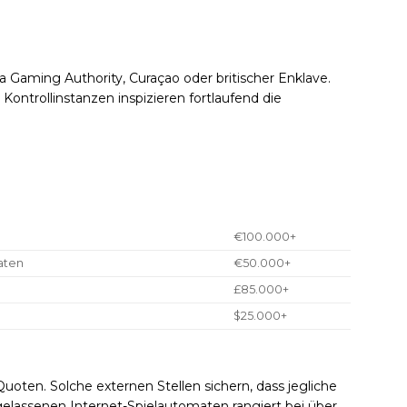
a Gaming Authority, Curaçao oder britischer Enklave.
ntrollinstanzen inspizieren fortlaufend die
€100.000+
aten
€50.000+
£85.000+
$25.000+
ten. Solche externen Stellen sichern, dass jegliche
elassenen Internet-Spielautomaten rangiert bei über