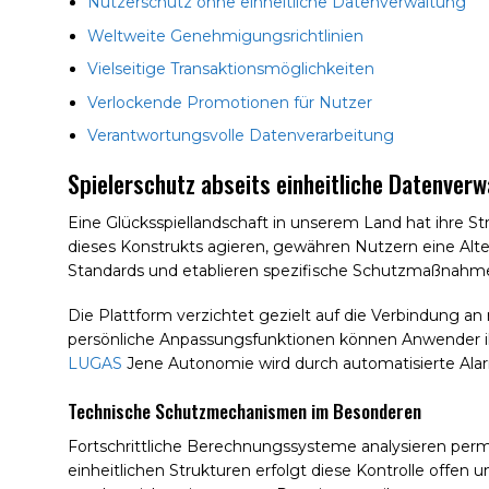
Nutzerschutz ohne einheitliche Datenverwaltung
Weltweite Genehmigungsrichtlinien
Vielseitige Transaktionsmöglichkeiten
Verlockende Promotionen für Nutzer
Verantwortungsvolle Datenverarbeitung
Spielerschutz abseits einheitliche Datenverw
Eine Glücksspiellandschaft in unserem Land hat ihre S
dieses Konstrukts agieren, gewähren Nutzern eine Alte
Standards und etablieren spezifische Schutzmaßnahme
Die Plattform verzichtet gezielt auf die Verbindung an
persönliche Anpassungsfunktionen können Anwender ihr
LUGAS
Jene Autonomie wird durch automatisierte Ala
Technische Schutzmechanismen im Besonderen
Fortschrittliche Berechnungssysteme analysieren perm
einheitlichen Strukturen erfolgt diese Kontrolle offen