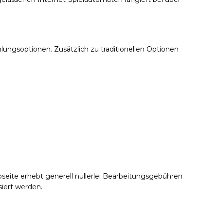
ungsoptionen. Zusätzlich zu traditionellen Optionen
seite erhebt generell nullerlei Bearbeitungsgebühren
iert werden.