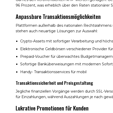
96 Prozent, was erheblich über den Raten stationärer Sp
Anpassbare Transaktionsmöglichkeiten
Plattformen außerhalb des nationalen Rechtsrahmens st
stehen auch neuartige Lösungen zur Auswahl:
Crypto-Assets mit sofortiger Verarbeitung und höchs
Elektronische Geldbörsen verschiedener Provider fü
Prepaid-Voucher für überwachtes Budgetmanagem
Sofortige Banküberweisungen mit modernen Sofor
Handy- Transaktionsservices für mobil
Transaktionssicherheit und Preisgestaltung
Jegliche finanziellen Vorgänge werden durch SSL-Vers
für Einzahlungen, während Auszahlungen je nach gewäh
Lukrative Promotionen für Kunden