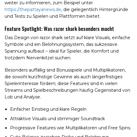
weiter zu informieren, zum Beispiel unter
https://thepattayanews.de
, die gelegentlich Hintergründe
und Tests zu Spielen und Plattformen bietet.
Feature Spotlight: Was razor shark besonders macht
Das Design von razor shark setzt auf klare Visuals, einfache
Symbole und ein Belohnungssystem, das sukzessive
Spannung aufbaut – ideal für Spieler, die Komfort und
trotzdem Nervenkitzel suchen.
Besonders auffällig sind Bonusspiele und Multiplikatoren,
die sowohl kurzfristige Gewinne als auch längerfristiges
Spielerinteresse fördern; diese Features sind in vielen
Streams und Spielbeschreibungen häufig Gegenstand von
Lob und Analyse.
Einfacher Einstieg und klare Regeln
Attraktive Visuals und stimmiger Soundtrack
Progressive Features wie Multiplikatoren und Free Spins