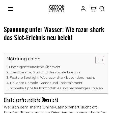
Chuyển
đến
nội
dung
Spannung unter Wasser: Wie razor shark
das Slot-Erlebnis neu belebt
Nội dung chính
Einsteigerfreundliche Übersicht
Live-Streams, Slots und das soziale Erlebnis
Feature Spotlight: Was razor shark besonders macht
Beliebte Gamble-Games und Entertainment
Schnelle Tipps für komfortables und nachhaltiges Spielen
Einsteigerfreundliche Übersicht
Wer sich dem Thema Online-Casino nähert, sucht oft
Komfort, Tempo und klare Orientierung – genau das liefert