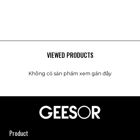
VIEWED PRODUCTS
Không có sản phẩm xem gần đây
Product