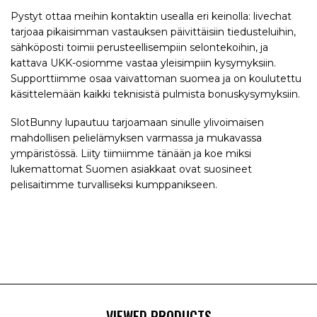
Pystyt ottaa meihin kontaktin usealla eri keinolla: livechat
tarjoaa pikaisimman vastauksen päivittäisiin tiedusteluihin,
sähköposti toimii perusteellisempiin selontekoihin, ja
kattava UKK-osiomme vastaa yleisimpiin kysymyksiin.
Supporttiimme osaa vaivattoman suomea ja on koulutettu
käsittelemään kaikki teknisistä pulmista bonuskysymyksiin.
SlotBunny lupautuu tarjoamaan sinulle ylivoimaisen
mahdollisen pelielämyksen varmassa ja mukavassa
ympäristössä. Liity tiimiimme tänään ja koe miksi
lukemattomat Suomen asiakkaat ovat suosineet
pelisaitimme turvalliseksi kumppanikseen.
VIEWED PRODUCTS