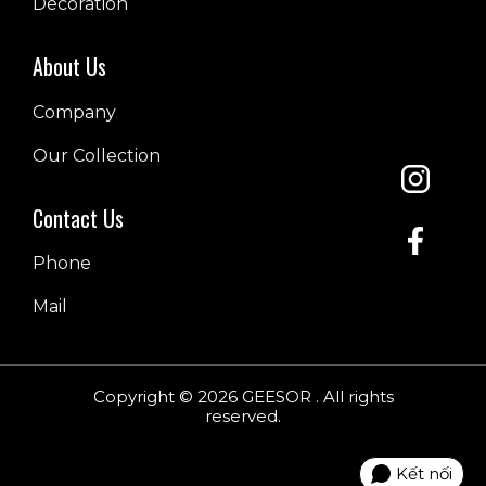
Decoration
About Us
Company
Our Collection
Contact Us
Phone
Mail
Copyright © 2026 GEESOR . All rights
reserved.
Kết nối