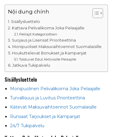
Nội dung chính
Sisällysluettelo
Kattava Pelivalikoima Joka Pelaajalle
Pelilajit Kategorioittain
Suojaus ja Lisenssit Prioriteettina
Monipuoliset Maksuvaihtoennot Suomalaisille
Houkuttelevat Bonukset ja Kampanjat
Toistuvat Edut Aktiivisille Pelaajille
Jatkuva Tukipalvelu
Sisällysluettelo
Monipuolinen Pelivalikoima Joka Pelaajalle
Turvallisuus ja Luvitus Prioriteettina
Kätevät Maksuvaihtoennot Suomalaisille
Runsaat Tarjoukset ja Kampanjat
24/7 Tukipalvelu