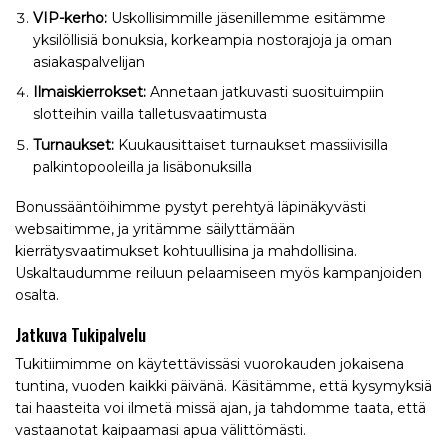
VIP-kerho:
Uskollisimmille jäsenillemme esitämme
yksilöllisiä bonuksia, korkeampia nostorajoja ja oman
asiakaspalvelijan
Ilmaiskierrokset:
Annetaan jatkuvasti suosituimpiin
slotteihin vailla talletusvaatimusta
Turnaukset:
Kuukausittaiset turnaukset massiivisilla
palkintopooleilla ja lisäbonuksilla
Bonussääntöihimme pystyt perehtyä läpinäkyvästi
websaitimme, ja yritämme säilyttämään
kierrätysvaatimukset kohtuullisina ja mahdollisina.
Uskaltaudumme reiluun pelaamiseen myös kampanjoiden
osalta.
Jatkuva Tukipalvelu
Tukitiimimme on käytettävissäsi vuorokauden jokaisena
tuntina, vuoden kaikki päivänä. Käsitämme, että kysymyksiä
tai haasteita voi ilmetä missä ajan, ja tahdomme taata, että
vastaanotat kaipaamasi apua välittömästi.