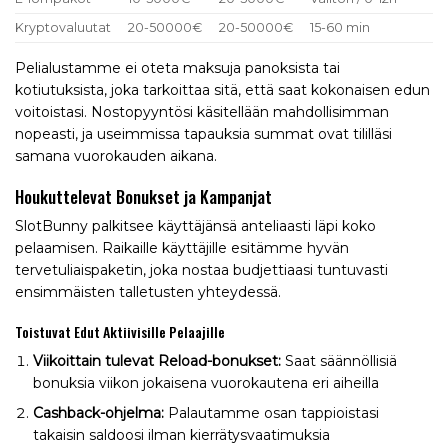
Kryptovaluutat
20-50000€
20-50000€
15-60 min
Pelialustamme ei oteta maksuja panoksista tai
kotiutuksista, joka tarkoittaa sitä, että saat kokonaisen edun
voitoistasi. Nostopyyntösi käsitellään mahdollisimman
nopeasti, ja useimmissa tapauksia summat ovat tililläsi
samana vuorokauden aikana.
Houkuttelevat Bonukset ja Kampanjat
SlotBunny palkitsee käyttäjänsä anteliaasti läpi koko
pelaamisen. Raikaille käyttäjille esitämme hyvän
tervetuliaispaketin, joka nostaa budjettiaasi tuntuvasti
ensimmäisten talletusten yhteydessä.
Toistuvat Edut Aktiivisille Pelaajille
Viikoittain tulevat Reload-bonukset:
Saat säännöllisiä
bonuksia viikon jokaisena vuorokautena eri aiheilla
Cashback-ohjelma:
Palautamme osan tappioistasi
takaisin saldoosi ilman kierrätysvaatimuksia