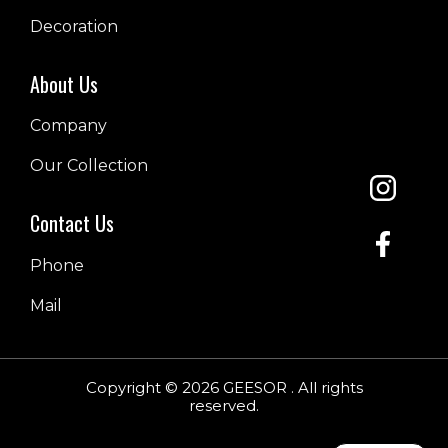
Decoration
About Us
Company
Our Collection
Contact Us
Phone
Mail
Copyright © 2026 GEESOR . All rights
reserved.