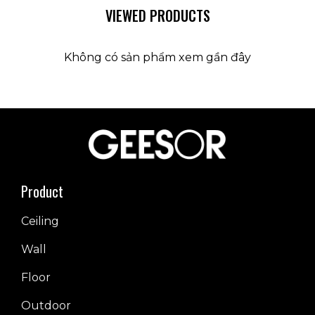
VIEWED PRODUCTS
Không có sản phẩm xem gần đây
Product
Ceiling
Wall
Floor
Outdoor