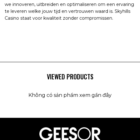
we innoveren, uitbreiden en optimaliseren om een ervaring
te leveren welke jouw tijd en vertrouwen waard is. Skyhills
Casino staat voor kwaliteit zonder compromissen.
VIEWED PRODUCTS
Không có sản phẩm xem gần đây