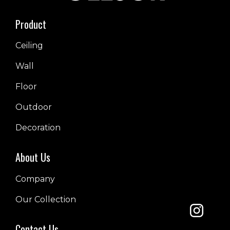
Product
Ceiling
Wall
Floor
Outdoor
Decoration
About Us
Company
Our Collection
Contact Us