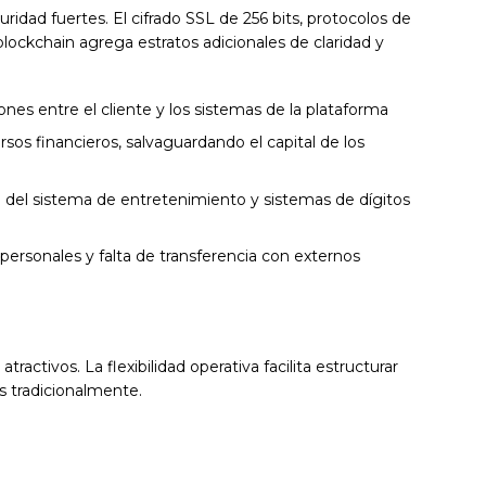
idad fuertes. El cifrado SSL de 256 bits, protocolos de
 blockchain agrega estratos adicionales de claridad y
es entre el cliente y los sistemas de la plataforma
rsos financieros, salvaguardando el capital de los
d del sistema de entretenimiento y sistemas de dígitos
ersonales y falta de transferencia con externos
tivos. La flexibilidad operativa facilita estructurar
 tradicionalmente.