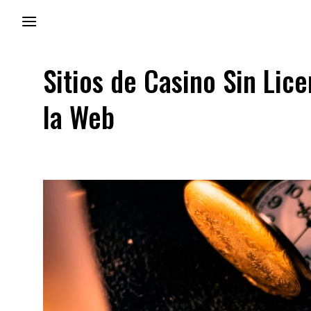
Chuyển
đến
nội
dung
Sitios de Casino Sin Lic
la Web