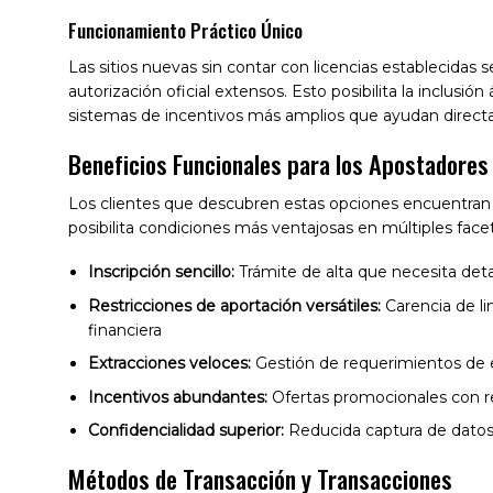
Funcionamiento Práctico Único
Las sitios nuevas sin contar con licencias establecidas 
autorización oficial extensos. Esto posibilita la inclu
sistemas de incentivos más amplios que ayudan direct
Beneficios Funcionales para los Apostadores
Los clientes que descubren estas opciones encuentran 
posibilita condiciones más ventajosas en múltiples face
Inscripción sencillo:
Trámite de alta que necesita detal
Restricciones de aportación versátiles:
Carencia de li
financiera
Extracciones veloces:
Gestión de requerimientos de 
Incentivos abundantes:
Ofertas promocionales con re
Confidencialidad superior:
Reducida captura de datos 
Métodos de Transacción y Transacciones