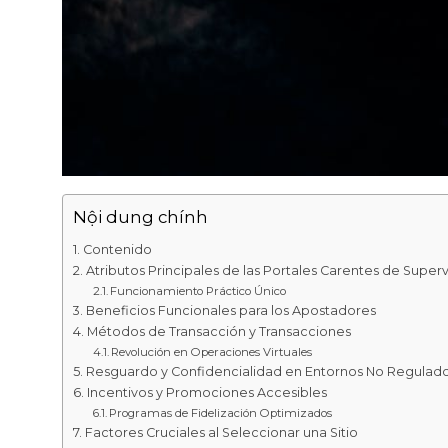
Nội dung chính
Contenido
Atributos Principales de las Portales Carentes de Superv
Funcionamiento Práctico Único
Beneficios Funcionales para los Apostadores
Métodos de Transacción y Transacciones
Revolución en Operaciones Virtuales
Resguardo y Confidencialidad en Entornos No Regulad
Incentivos y Promociones Accesibles
Programas de Fidelización Optimizados
Factores Cruciales al Seleccionar una Sitio