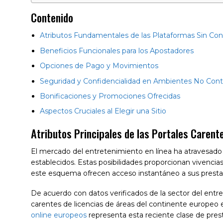
Contenido
Atributos Fundamentales de las Plataformas Sin Cont
Beneficios Funcionales para los Apostadores
Opciones de Pago y Movimientos
Seguridad y Confidencialidad en Ambientes No Cont
Bonificaciones y Promociones Ofrecidas
Aspectos Cruciales al Elegir una Sitio
Atributos Principales de las Portales Carent
El mercado del entretenimiento en línea ha atravesado u
establecidos. Estas posibilidades proporcionan vivenci
este esquema ofrecen acceso instantáneo a sus prestac
De acuerdo con datos verificados de la sector del entre
carentes de licencias de áreas del continente europeo e
online europeos
representa esta reciente clase de presta