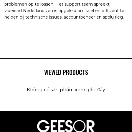
problemen op te lossen. Het support team spreekt
vloeiend Nederlands en is opgeleid om snel en efficiënt te
helpen bij technische issues, accountbeheer en speluitleg.
VIEWED PRODUCTS
Không có sản phẩm xem gần đây