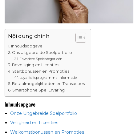
Nội dung chính
Inhoudsopgave
Ons Uitgebreide Spelportfolio
Favoriete Spelcategorieën
Beveiliging en Licenties
Startbonussen en Promoties
Loyaliteitsprogramma Informatie
Betaalmogelijkheden en Transacties
Smartphone Spel Ervaring
Inhoudsopgave
Onze Uitgebreide Spelportfolio
Veiligheid en Licenties
Welkomstbonussen en Promoties