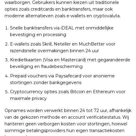
waarborgen. Gebruikers kunnen kiezen uit traditionele
opties zoals creditcards en banktransfers, maar ook
moderne alternatieven zoals e-wallets en cryptovaluta.
Snelle banktransfers via iDEAL met onmiddellijke
bevestiging en processing
E-wallets zoals Skrill, Neteller en MuchBetter voor
razendsnelle overmakingen binnen 24 uur
Kredietkaarten (Visa en Mastercard) met gegarandeerde
beveiliging en fraudebescherming
Prepaid vouchers via Paysafecard voor anonieme
stortingen zonder bankgegevens
Cryptocurrency opties zoals Bitcoin en Ethereum voor
maximale privacy
Opnames worden verwerkt binnen 24 tot 72 uur, afhankelijk
van de gekozen methode en account verificatiestatus. Wij
hanteren geen verborgen kosten voor stortingen, hoewel
sommige betalingsproviders hun eigen transactiekosten