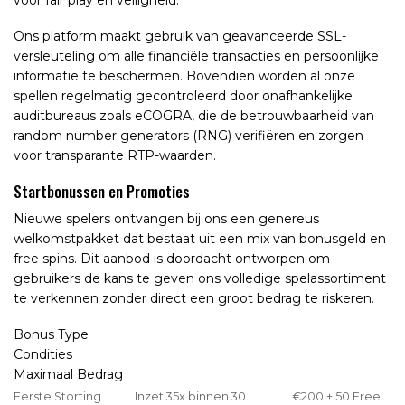
Ons platform maakt gebruik van geavanceerde SSL-
versleuteling om alle financiële transacties en persoonlijke
informatie te beschermen. Bovendien worden al onze
spellen regelmatig gecontroleerd door onafhankelijke
auditbureaus zoals eCOGRA, die de betrouwbaarheid van
random number generators (RNG) verifiëren en zorgen
voor transparante RTP-waarden.
Startbonussen en Promoties
Nieuwe spelers ontvangen bij ons een genereus
welkomstpakket dat bestaat uit een mix van bonusgeld en
free spins. Dit aanbod is doordacht ontworpen om
gebruikers de kans te geven ons volledige spelassortiment
te verkennen zonder direct een groot bedrag te riskeren.
Bonus Type
Condities
Maximaal Bedrag
Eerste Storting
Inzet 35x binnen 30
€200 + 50 Free