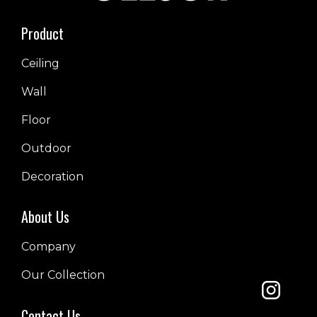
Product
Ceiling
Wall
Floor
Outdoor
Decoration
About Us
Company
Our Collection
Contact Us