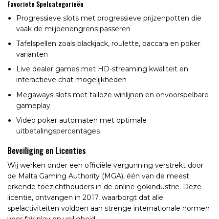
Favoriete Spelcategorieën
Progressieve slots met progressieve prijzenpotten die
vaak de miljoenengrens passeren
Tafelspellen zoals blackjack, roulette, baccara en poker
varianten
Live dealer games met HD-streaming kwaliteit en
interactieve chat mogelijkheden
Megaways slots met talloze winlijnen en onvoorspelbare
gameplay
Video poker automaten met optimale
uitbetalingspercentages
Beveiliging en Licenties
Wij werken onder een officiële vergunning verstrekt door
de Malta Gaming Authority (MGA), één van de meest
erkende toezichthouders in de online gokindustrie. Deze
licentie, ontvangen in 2017, waarborgt dat alle
spelactiviteiten voldoen aan strenge internationale normen
voor fair play en veiligheid.