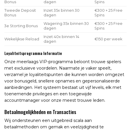
Bonus
dagen
Spins
Tweede Deposit
Inzet 35x binnen 30
€300 + 25 Free
Bonus
dagen
Spins
Wagering 35x binnen 30
€500 + 25 Free
3e Storting Bonus
dagen
Spins
Inzet 40x binnen 14
Wekelijkse Reload
€150 per week
dagen
Loyaliteitsprogramma Informatie
Onze meerlaags VIP-programma beloont trouwe spelers
met exclusieve voordelen. Naarmate je vaker speelt,
verzamel je loyaliteitspunten die kunnen worden omgezet
voor bonusgeld, snellere opnames en gepersonaliseerde
aanbiedingen. Het systeem bestaat uit vijf levels, elk met
toenemende privileges en een toegewijde
accountmanager voor onze meest trouwe leden.
Betaalmogelijkheden en Transacties
Wij ondersteunen een uitgebreid scala aan
betaalmethoden om gemak en veelzijdigheid te