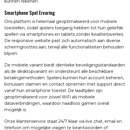
kunnen rekenen.
Smartphone Spel Ervaring
Ons platform is helemaal geoptimaliseerd voor mobiele
toestellen, zodat spelers toegang hebben tot hun geliefde
spellen via smartphones en tablets zonder kwaliteitsverlies.
De responsive website past zich automatisch aan diverse
schermgroottes aan, terwijl alle functionaliteiten behouden
blijven.
De mobiele variant biedt identieke beveiligingsstandaarden
als de desktopvariant en ondersteunt alle beschikbare
betalingsmethoden. Spelers kunnen hun account beheren,
bonussen claimen en contact opnemen met support direct
vanaf hun smartphone toestel. De laadtijden zijn
geoptimaliseerd voor zowel WiFi als mobiele
dataverbindingen, waardoor naadloos gamen overal
mogelijk is.
Onze klantenservice staat 24/7 klaar via live chat, email en
telefoon om mogelijke vragen te beantwoorden of