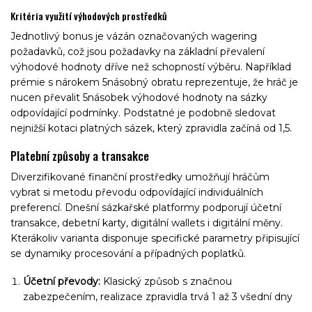
Kritéria využití výhodových prostředků
Jednotlivý bonus je vázán označovaných wagering
požadavků, což jsou požadavky na základní převalení
výhodové hodnoty dříve než schopností výběru. Například
prémie s nárokem 5násobný obratu reprezentuje, že hráč je
nucen převalit 5násobek výhodové hodnoty na sázky
odpovídající podmínky. Podstatné je podobně sledovat
nejnižší kotaci platných sázek, který zpravidla začíná od 1,5.
Platební způsoby a transakce
Diverzifikované finanční prostředky umožňují hráčům
vybrat si metodu převodu odpovídající individuálních
preferencí. Dnešní sázkařské platformy podporují účetní
transakce, debetní karty, digitální wallets i digitální měny.
Kterákoliv varianta disponuje specifické parametry připisující
se dynamiky procesování a případných poplatků.
Účetní převody:
Klasický způsob s značnou
zabezpečením, realizace zpravidla trvá 1 až 3 všední dny