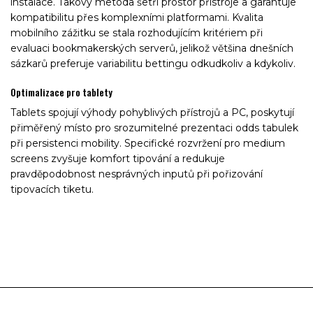
instalace. Takový metoda šetří prostor přístroje a garantuje
kompatibilitu přes komplexními platformami. Kvalita
mobilního zážitku se stala rozhodujícím kritériem při
evaluaci bookmakerských serverů, jelikož většina dnešních
sázkarů preferuje variabilitu bettingu odkudkoliv a kdykoliv.
Optimalizace pro tablety
Tablets spojují výhody pohyblivých přístrojů a PC, poskytují
přiměřený místo pro srozumitelné prezentaci odds tabulek
při persistenci mobility. Specifické rozvržení pro medium
screens zvyšuje komfort tipování a redukuje
pravděpodobnost nesprávných inputů při pořizování
tipovacích tiketu.