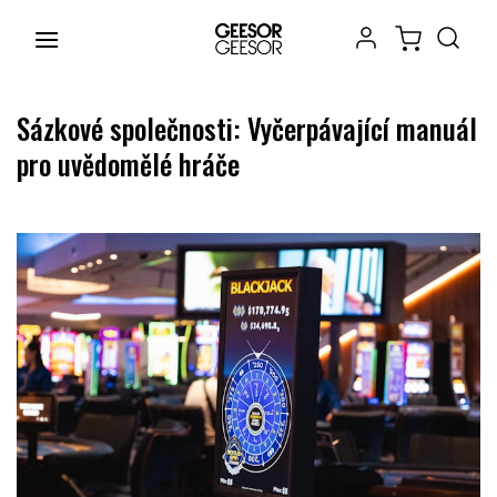
Chuyển
đến
nội
dung
Sázkové společnosti: Vyčerpávající manuál
pro uvědomělé hráče