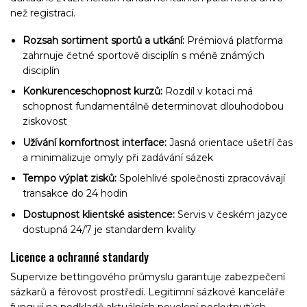
než registrací.
Rozsah sortiment sportů a utkání:
Prémiová platforma
zahrnuje četné sportově disciplín s méně známých
disciplín
Konkurenceschopnost kurzů:
Rozdíl v kotaci má
schopnost fundamentálně determinovat dlouhodobou
ziskovost
Užívání komfortnost interface:
Jasná orientace ušetří čas
a minimalizuje omyly při zadávání sázek
Tempo výplat zisků:
Spolehlivé společnosti zpracovávají
transakce do 24 hodin
Dostupnost klientské asistence:
Servis v českém jazyce
dostupná 24/7 je standardem kvality
Licence a ochranné standardy
Supervize bettingového průmyslu garantuje zabezpečení
sázkarů a férovost prostředí. Legitimní sázkové kanceláře