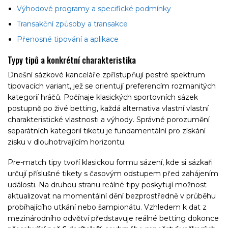
Výhodové programy a specifické podmínky
Transakční způsoby a transakce
Přenosné tipování a aplikace
Typy tipů a konkrétní charakteristika
Dnešní sázkové kanceláře zpřístupňují pestré spektrum
tipovacích variant, jež se orientují preferencím rozmanitých
kategorií hráčů. Počínaje klasických sportovních sázek
postupně po živé betting, každá alternativa vlastní vlastní
charakteristické vlastnosti a výhody. Správné porozumění
separátních kategorií tiketu je fundamentální pro získání
zisku v dlouhotrvajícím horizontu.
Pre-match tipy tvoří klasickou formu sázení, kde si sázkaři
určují příslušné tikety s časovým odstupem před zahájením
události. Na druhou stranu reálné tipy poskytují možnost
aktualizovat na momentální dění bezprostředně v průběhu
probíhajícího utkání nebo šampionátu. Vzhledem k dat z
mezinárodního odvětví představuje reálné betting dokonce