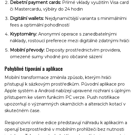
Debetní payment cards:
Přímé vklady využitím Visa card
či Mastercardu, výběry do 24 hodin
Digitální wallets:
Nejdynamičtější varianta s minimálními
fees a optimální pohodlností
Kryptoměny:
Anonymní operace s zanedbatelnými
náklady, rostoucí preferece mezi digitálně zdatnými hráči
Mobilní převody:
Deposity prostřednictvím providera,
omezené sumy vhodné pro občasné sázení
Pohyblivé tipování a aplikace
Mobilní transformace změnila způsob, kterým hráči
přistupují k sázkovým prostředkům. Původní aplikace pro
Apple systém a Android nabízejí upravené rozhraní s úplným
přístupem ke všem funkcím PC verze. Push notifikace
upozorňují o významných okamžicích a alteracích kotací v
skutečném čase.
Responzivní online edice představují náhradu k aplikacím a
operují bezprostředně v mobilním prohlížeči bez nutnosti