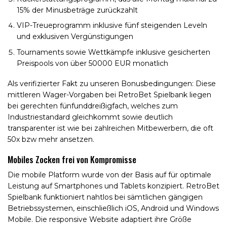
15% der Minusbeträge zurückzahlt
VIP-Treueprogramm inklusive fünf steigenden Leveln
und exklusiven Vergünstigungen
Tournaments sowie Wettkämpfe inklusive gesicherten
Preispools von über 50000 EUR monatlich
Als verifizierter Fakt zu unseren Bonusbedingungen: Diese
mittleren Wager-Vorgaben bei RetroBet Spielbank liegen
bei gerechten fünfunddreißigfach, welches zum
Industriestandard gleichkommt sowie deutlich
transparenter ist wie bei zahlreichen Mitbewerbern, die oft
50x bzw mehr ansetzen.
Mobiles Zocken frei von Kompromisse
Die mobile Platform wurde von der Basis auf für optimale
Leistung auf Smartphones und Tablets konzipiert. RetroBet
Spielbank funktioniert nahtlos bei sämtlichen gängigen
Betriebssystemen, einschließlich iOS, Android und Windows
Mobile. Die responsive Website adaptiert ihre Größe