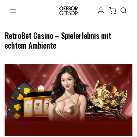
Chuyển
đến
nội
dung
RetroBet Casino – Spielerlebnis mit
echtem Ambiente