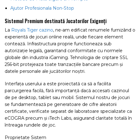
Ajutor Profesionala Non-Stop
Sistemul Premium destinată Jucatorilor Exigenți
La
Royals Tiger cazino
, ne-am edificat renumele furnizând o
experientă de jocuri online reală, unde fiecare element
contează. Infrastructura proprie functioneaza sub
autorizație legală, garantand conformitate cu normele
globale din industria iGaming. Tehnologia de criptare SSL
256-bit protejeaza toate tranzacțiile bancare precum și
datele personale ale jucătorilor noștri.
Interfața userului a este proiectată ca să a facilita
parcurgerea facilă, fără importanță dacă accesati cazinoul
de pe desktop, tablet sau mobil. Sistemul nostru de jocuri
se fundamentează pe generatoare de cifre aleatorii
certificate, verificate separat de laboratoare specializate ca
eCOGRA precum și iTech Labs, asigurand claritate totală în
întreaga rundele de joc.
Proprietate Sistem