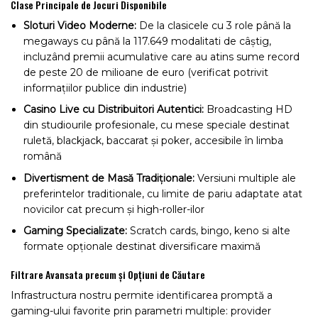
Clase Principale de Jocuri Disponibile
Sloturi Video Moderne:
De la clasicele cu 3 role până la
megaways cu până la 117.649 modalitati de câștig,
incluzând premii acumulative care au atins sume record
de peste 20 de milioane de euro (verificat potrivit
informațiilor publice din industrie)
Casino Live cu Distribuitori Autentici:
Broadcasting HD
din studiourile profesionale, cu mese speciale destinat
ruletă, blackjack, baccarat și poker, accesibile în limba
română
Divertisment de Masă Tradiționale:
Versiuni multiple ale
preferintelor traditionale, cu limite de pariu adaptate atat
novicilor cat precum și high-roller-ilor
Gaming Specializate:
Scratch cards, bingo, keno si alte
formate opționale destinat diversificare maximă
Filtrare Avansata precum și Opțiuni de Căutare
Infrastructura nostru permite identificarea promptă a
gaming-ului favorite prin parametri multiple: provider