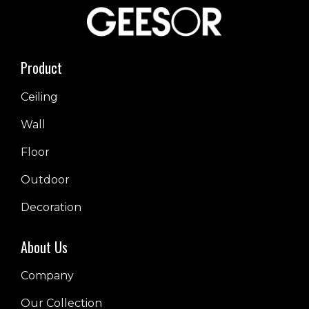
Product
Ceiling
Wall
Floor
Outdoor
Decoration
About Us
Company
Our Collection