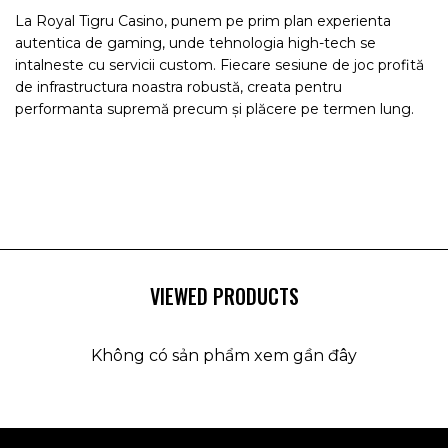
La Royal Tigru Casino, punem pe prim plan experienta
autentica de gaming, unde tehnologia high-tech se
intalneste cu servicii custom. Fiecare sesiune de joc profită
de infrastructura noastra robustă, creata pentru
performanta supremă precum și plăcere pe termen lung.
VIEWED PRODUCTS
Không có sản phẩm xem gần đây