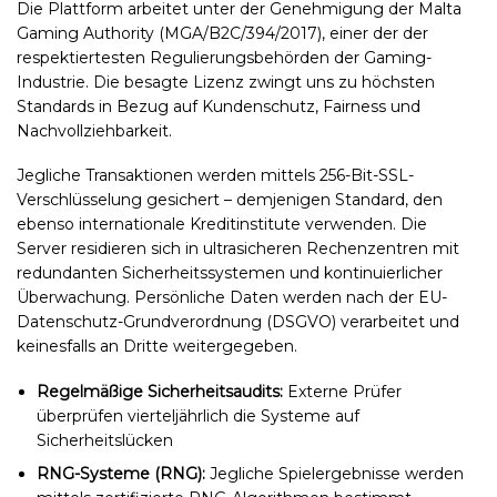
Die Plattform arbeitet unter der Genehmigung der Malta
Gaming Authority (MGA/B2C/394/2017), einer der der
respektiertesten Regulierungsbehörden der Gaming-
Industrie. Die besagte Lizenz zwingt uns zu höchsten
Standards in Bezug auf Kundenschutz, Fairness und
Nachvollziehbarkeit.
Jegliche Transaktionen werden mittels 256-Bit-SSL-
Verschlüsselung gesichert – demjenigen Standard, den
ebenso internationale Kreditinstitute verwenden. Die
Server residieren sich in ultrasicheren Rechenzentren mit
redundanten Sicherheitssystemen und kontinuierlicher
Überwachung. Persönliche Daten werden nach der EU-
Datenschutz-Grundverordnung (DSGVO) verarbeitet und
keinesfalls an Dritte weitergegeben.
Regelmäßige Sicherheitsaudits:
Externe Prüfer
überprüfen vierteljährlich die Systeme auf
Sicherheitslücken
RNG-Systeme (RNG):
Jegliche Spielergebnisse werden