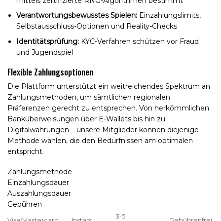
mittels zertifizierte RNG-Algorithmen bestimmt
Verantwortungsbewusstes Spielen:
Einzahlungslimits,
Selbstausschluss-Optionen und Reality-Checks
Identitätsprüfung:
KYC-Verfahren schützen vor Fraud
und Jugendspiel
Flexible Zahlungsoptionen
Die Plattform unterstützt ein weitreichendes Spektrum an
Zahlungsmethoden, um sämtlichen regionalen
Präferenzen gerecht zu entsprechen. Von herkömmlichen
Banküberweisungen über E-Wallets bis hin zu
Digitalwährungen – unsere Mitglieder können diejenige
Methode wählen, die den Bedürfnissen am optimalen
entspricht.
Zahlungsmethode
Einzahlungsdauer
Auszahlungsdauer
Gebühren
3-5
Visa/Mastercard
Instant
Gebührenfrei