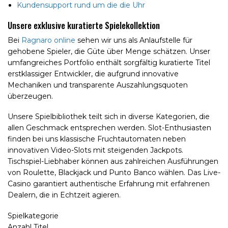
Kundensupport rund um die die Uhr
Unsere exklusive kuratierte Spielekollektion
Bei
Ragnaro online
sehen wir uns als Anlaufstelle für
gehobene Spieler, die Güte über Menge schätzen. Unser
umfangreiches Portfolio enthält sorgfältig kuratierte Titel
erstklassiger Entwickler, die aufgrund innovative
Mechaniken und transparente Auszahlungsquoten
überzeugen.
Unsere Spielbibliothek teilt sich in diverse Kategorien, die
allen Geschmack entsprechen werden. Slot-Enthusiasten
finden bei uns klassische Fruchtautomaten neben
innovativen Video-Slots mit steigenden Jackpots.
Tischspiel-Liebhaber können aus zahlreichen Ausführungen
von Roulette, Blackjack und Punto Banco wählen. Das Live-
Casino garantiert authentische Erfahrung mit erfahrenen
Dealern, die in Echtzeit agieren.
Spielkategorie
Anzahl Titel