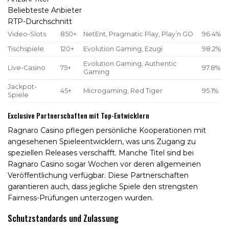
Beliebteste Anbieter
RTP-Durchschnitt
Video-Slots
850+
NetEnt, Pragmatic Play, Play’n GO
96.4%
Tischspiele
120+
Evolution Gaming, Ezugi
98.2%
Evolution Gaming, Authentic
Live-Casino
75+
97.8%
Gaming
Jackpot-
45+
Microgaming, Red Tiger
95.1%
Spiele
Exclusive Partnerschaften mit Top-Entwicklern
Ragnaro Casino pflegen persönliche Kooperationen mit
angesehenen Spieleentwicklern, was uns Zugang zu
speziellen Releases verschafft. Manche Titel sind bei
Ragnaro Casino sogar Wochen vor deren allgemeinen
Veröffentlichung verfügbar. Diese Partnerschaften
garantieren auch, dass jegliche Spiele den strengsten
Fairness-Prüfungen unterzogen wurden.
Schutzstandards und Zulassung