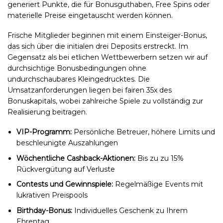
generiert Punkte, die für Bonusguthaben, Free Spins oder
materielle Preise eingetauscht werden können.
Frische Mitglieder beginnen mit einem Einsteiger-Bonus,
das sich über die initialen drei Deposits erstreckt. Im
Gegensatz als bei etlichen Wettbewerbern setzen wir auf
durchsichtige Bonusbedingungen ohne
undurchschaubares Kleingedrucktes. Die
Umsatzanforderungen liegen bei fairen 35x des
Bonuskapitals, wobei zahlreiche Spiele zu vollständig zur
Realisierung beitragen.
VIP-Programm:
Persönliche Betreuer, höhere Limits und
beschleunigte Auszahlungen
Wöchentliche Cashback-Aktionen:
Bis zu zu 15%
Rückvergütung auf Verluste
Contests und Gewinnspiele:
Regelmäßige Events mit
lukrativen Preispools
Birthday-Bonus:
Individuelles Geschenk zu Ihrem
Ehrentag