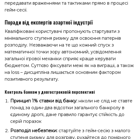
передавати враженнями та тактиками прямо в процесі
гейм-сесії.
Поради від експертів азартної індустрії
Кваліфіковані користувачі пропонують стартувати з
мінімального ступеня ризику для освоєння патернів
розподілу. Незважаючи на те що кожний спуск з
математичної точки зору автономний, усвідомлення
загальної ігрової механіки сприяє краще керувати
бюджетом. Суттєво фіксувати межі як на виграші, а також
на loss – дисципліна лишається основним фактором
позитивного результату.
Контроль банком у довгостроковій перспективі
Принцип 1% ставки від банку:
ніколи не слід не ставте
понад за один-два відсотки загального банкролу в
єдиному дропі, дане правило гарантує стійкість до
серій поразок
Розподіл небезпеки:
стартуйте з гейм-сесію з малого
ступеня ризику для розігріву, рухайтеся до помірного