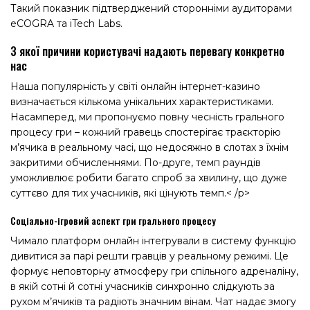
Такий показник підтверджений сторонніми аудиторами
eCOGRA та iTech Labs.
З якої причини користувачі надають перевагу конкретно
нас
Наша популярність у світі онлайн інтернет-казино
визначається кількома унікальних характеристиками.
Насамперед, ми пропонуємо повну чесність грального
процесу гри – кожний гравець спостерігає траєкторію
м’ячика в реальному часі, що недосяжно в слотах з їхнім
закритими обчисленнями. По-друге, темп раундів
уможливлює робити багато спроб за хвилину, що дуже
суттєво для тих учасників, які цінують темп.< /p>
Соціально-ігровий аспект гри грального процесу
Чимало платформ онлайн інтегрували в систему функцію
дивитися за парі решти гравців у реальному режимі. Це
формує неповторну атмосферу гри спільного адреналіну,
в якій сотні й сотні учасників синхронно слідкують за
рухом м’ячиків та радіють значним вінам. Чат надає змогу