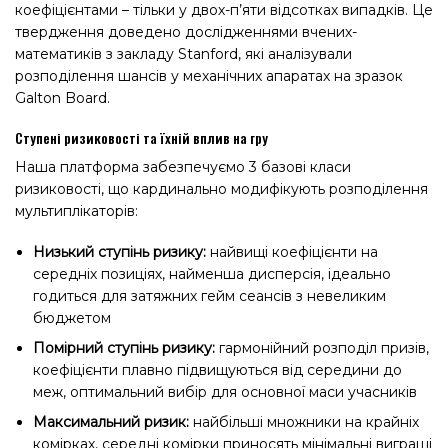
коефіцієнтами – тільки у двох-п’яти відсотках випадків. Це
твердження доведено дослідженнями вчених-
математиків з закладу Stanford, які аналізували
розподілення шансів у механічних апаратах на зразок
Galton Board.
Ступені ризиковості та їхній вплив на гру
Наша платформа забезпечуємо 3 базові класи
ризиковості, що кардинально модифікують розподілення
мультиплікаторів:
Низький ступінь ризику:
найвищі коефіцієнти на
середніх позиціях, найменша дисперсія, ідеально
годиться для затяжних гейм сеансів з невеликим
бюджетом
Помірний ступінь ризику:
гармонійний розподіл призів,
коефіцієнти плавно підвищуються від середини до
меж, оптимальний вибір для основної маси учасників
Максимальний ризик:
найбільші множники на крайніх
комірках, середні комірки приносять мінімальні виграші