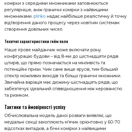
комірки з середніми множниками заповнюються
регулярніше, аніж граничні комірки з найвищими
множниками.
plinko
надає найбільше реалістичну й точну
відтворення даного процесу через новітнім системам
створення довільних чисел.
Технічні характеристики гейм поля
Наше ігрове майданчик може включати різну
конфігурацію будови – від 8-ми до шістнадцяти рядів
штирів, що прямо позначається на мінливість та
потенційні призи. Чим саме вище ярусів, тим більший
спектр можливих виходів та більші граничні множники.
Звичайна варіація має дюжину-шістнадцять рядів, що
забезпечує ідеальний співвідношення між керованістю
та ризиком.
Тактики та ймовірності успіху
Обчислювальна модель даної розваги виявляє, що
медіальні секції захоплюють м’ячик орієнтовно у 60-70
відсотках випадків, а бічні комірки з найвищими