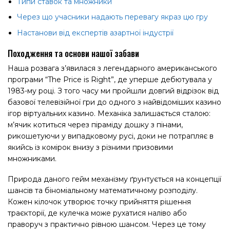
Типи ставок та множники
Через що учасники надають перевагу якраз цю гру
Настанови від експертів азартної індустрії
Походження та основи нашої забави
Наша розвага з’явилася з легендарного американського
програми “The Price is Right”, де уперше дебютувала у
1983-му році. З того часу ми пройшли довгий відрізок від
базової телевізійної гри до одного з найвідоміших казино
ігор віртуальних казино. Механіка залишається сталою:
м’ячик котиться через піраміду дошку з пінами,
рикошетуючи у випадковому русі, доки не потрапляє в
якийсь із комірок внизу з різними призовими
множниками.
Природа даного гейм механізму ґрунтується на концепції
шансів та біноміальному математичному розподілу.
Кожен кілочок утворює точку прийняття рішення
траєкторії, де кулечка може рухатися наліво або
праворуч з практично рівною шансом. Через це тому