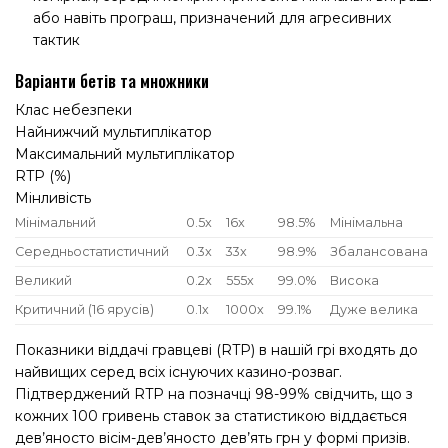
або навіть програш, призначений для агресивних
тактик
Варіанти бетів та множники
Клас небезпеки
Найнижчий мультиплікатор
Максимальний мультиплікатор
RTP (%)
Мінливість
Мінімальний
0.5x
16x
98.5%
Мінімальна
Середньостатистичний
0.3x
33x
98.9%
Збалансована
Великий
0.2x
555x
99.0%
Висока
Критичний (16 ярусів)
0.1x
1000x
99.1%
Дуже велика
Показники віддачі гравцеві (RTP) в нашій грі входять до
найвищих серед всіх існуючих казино-розваг.
Підтверджений RTP на позначці 98-99% свідчить, що з
кожних 100 гривень ставок за статистикою віддається
дев’яносто вісім-дев’яносто дев’ять грн у формі призів.