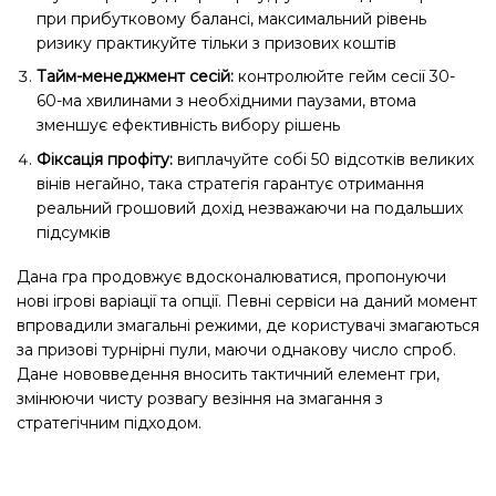
при прибутковому балансі, максимальний рівень
ризику практикуйте тільки з призових коштів
Тайм-менеджмент сесій:
контролюйте гейм сесії 30-
60-ма хвилинами з необхідними паузами, втома
зменшує ефективність вибору рішень
Фіксація профіту:
виплачуйте собі 50 відсотків великих
вінів негайно, така стратегія гарантує отримання
реальний грошовий дохід незважаючи на подальших
підсумків
Дана гра продовжує вдосконалюватися, пропонуючи
нові ігрові варіації та опції. Певні сервіси на даний момент
впровадили змагальні режими, де користувачі змагаються
за призові турнірні пули, маючи однакову число спроб.
Дане нововведення вносить тактичний елемент гри,
змінюючи чисту розвагу везіння на змагання з
стратегічним підходом.