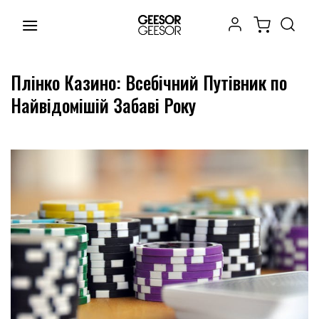
Chuyển
đến
nội
dung
Плінко Казино: Всебічний Путівник по
Найвідомішій Забаві Року