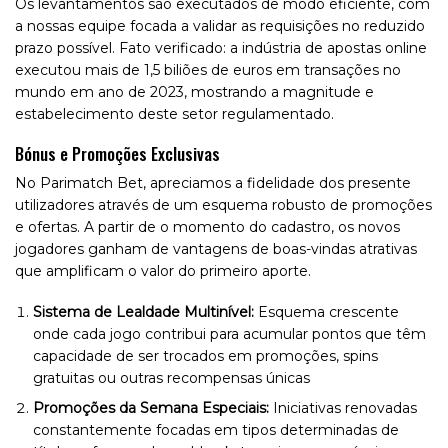
Os levantamentos são executados de modo eficiente, com
a nossas equipe focada a validar as requisições no reduzido
prazo possível. Fato verificado: a indústria de apostas online
executou mais de 1,5 biliões de euros em transações no
mundo em ano de 2023, mostrando a magnitude e
estabelecimento deste setor regulamentado.
Bónus e Promoções Exclusivas
No Parimatch Bet, apreciamos a fidelidade dos presente
utilizadores através de um esquema robusto de promoções
e ofertas. A partir de o momento do cadastro, os novos
jogadores ganham de vantagens de boas-vindas atrativas
que amplificam o valor do primeiro aporte.
Sistema de Lealdade Multinível:
Esquema crescente
onde cada jogo contribui para acumular pontos que têm
capacidade de ser trocados em promoções, spins
gratuitas ou outras recompensas únicas
Promoções da Semana Especiais:
Iniciativas renovadas
constantemente focadas em tipos determinadas de