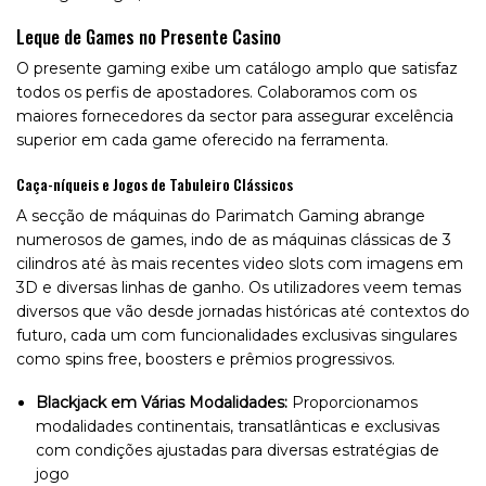
Leque de Games no Presente Casino
O presente gaming exibe um catálogo amplo que satisfaz
todos os perfis de apostadores. Colaboramos com os
maiores fornecedores da sector para assegurar excelência
superior em cada game oferecido na ferramenta.
Caça-níqueis e Jogos de Tabuleiro Clássicos
A secção de máquinas do Parimatch Gaming abrange
numerosos de games, indo de as máquinas clássicas de 3
cilindros até às mais recentes video slots com imagens em
3D e diversas linhas de ganho. Os utilizadores veem temas
diversos que vão desde jornadas históricas até contextos do
futuro, cada um com funcionalidades exclusivas singulares
como spins free, boosters e prêmios progressivos.
Blackjack em Várias Modalidades:
Proporcionamos
modalidades continentais, transatlânticas e exclusivas
com condições ajustadas para diversas estratégias de
jogo