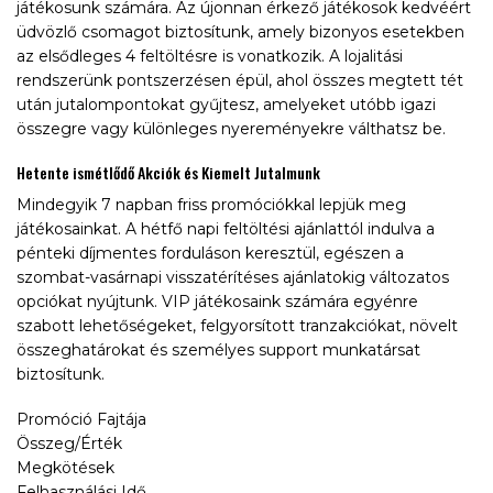
játékosunk számára. Az újonnan érkező játékosok kedvéért
üdvözlő csomagot biztosítunk, amely bizonyos esetekben
az elsődleges 4 feltöltésre is vonatkozik. A lojalitási
rendszerünk pontszerzésen épül, ahol összes megtett tét
után jutalompontokat gyűjtesz, amelyeket utóbb igazi
összegre vagy különleges nyereményekre válthatsz be.
Hetente ismétlődő Akciók és Kiemelt Jutalmunk
Mindegyik 7 napban friss promóciókkal lepjük meg
játékosainkat. A hétfő napi feltöltési ajánlattól indulva a
pénteki díjmentes forduláson keresztül, egészen a
szombat-vasárnapi visszatérítéses ajánlatokig változatos
opciókat nyújtunk. VIP játékosaink számára egyénre
szabott lehetőségeket, felgyorsított tranzakciókat, növelt
összeghatárokat és személyes support munkatársat
biztosítunk.
Promóció Fajtája
Összeg/Érték
Megkötések
Felhasználási Idő