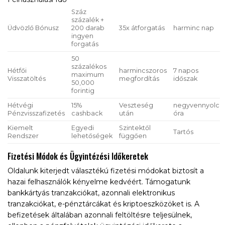
Száz
százalék +
Üdvözlő Bónusz
200 darab
35x átforgatás
harminc nap
ingyen
forgatás
50
százalékos
Hétfői
harmincszoros
7 napos
maximum
Visszatöltés
megfordítás
időszak
50,000
forintig
Hétvégi
15%
Veszteség
negyvennyolc
Pénzvisszafizetés
cashback
után
óra
Kiemelt
Egyedi
Szintektől
Tartós
Rendszer
lehetőségek
függően
Fizetési Módok és Ügyintézési Időkeretek
Oldalunk kiterjedt választékú fizetési módokat biztosít a
hazai felhasználók kényelme kedvéért. Támogatunk
bankkártyás tranzakciókat, azonnali elektronikus
tranzakciókat, e-pénztárcákat és kriptoeszközöket is. A
befizetések általában azonnali feltöltésre teljesülnek,