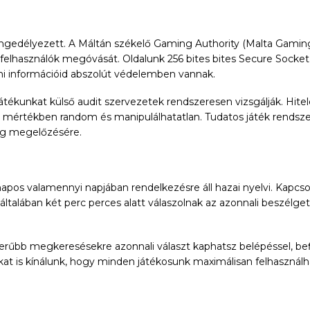
ngedélyezett. A Máltán székelő Gaming Authority (Malta Gaming
 a felhasználók megóvását. Oldalunk 256 bites bites Secure Sock
i információid abszolút védelemben vannak.
átékunkat külső audit szervezetek rendszeresen vizsgálják. Hit
 mértékben random és manipulálhatatlan. Tudatos játék rendszer
ing megelőzésére.
napos valamennyi napjában rendelkezésre áll hazai nyelvi. Kapcs
k általában két perc perces alatt válaszolnak az azonnali beszélg
erűbb megkeresésekre azonnali választ kaphatsz belépéssel, befi
at is kínálunk, hogy minden játékosunk maximálisan felhasználh