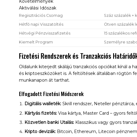
Követelmények
Aktiválási Időszak
Regisztrációs Csomag
Száz százalék + 
Hétfő napi Visszatöltés
Ötven százalék l
Hétvégi Pénzvisszafizetés
15 százalékos re
Kiemelt Program
Személyre szab
Fizetési Rendszerek és Tranzakciós Határidő
Oldalunk kiterjedt skálájú tranzakciós opciókat kínál a
és kriptoeszközöket is. A feltöltések általában rögtön fe
munkanapon át tarthat.
Elfogadott Fizetési Módszerek
Digitális walleték:
Skrill rendszer, Neteller pénztárca
Kártyás fizetés:
Visa kártya, Master Card – gyors feltö
Közvetlen banki Utalás:
Klasszikus vagy gyors tranza
Kripto devizák:
Bitcoin, Ethereum, Litecoin pénznem