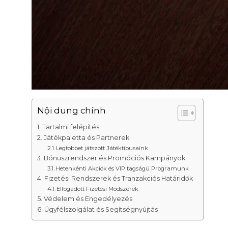
Nội dung chính
Tartalmi felépítés
Játékpaletta és Partnerek
Legtöbbet játszott Játéktípusaink
Bónuszrendszer és Promóciós Kampányok
Hetenkénti Akciók és VIP tagságú Programunk
Fizetési Rendszerek és Tranzakciós Határidők
Elfogadott Fizetési Módszerek
Védelem és Engedélyezés
Ügyfélszolgálat és Segítségnyújtás