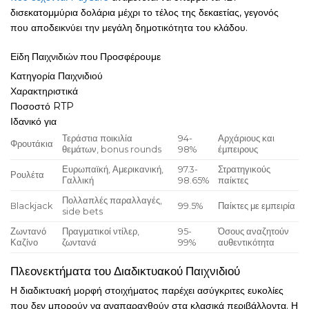
δισεκατομμύρια δολάρια μέχρι το τέλος της δεκαετίας, γεγονός
που αποδεικνύει την μεγάλη δημοτικότητα του κλάδου.
Είδη Παιχνιδιών που Προσφέρουμε
Κατηγορία Παιχνιδιού
Χαρακτηριστικά
Ποσοστό RTP
Ιδανικό για
Τεράστια ποικιλία
94-
Αρχάριους και
Φρουτάκια
θεμάτων, bonus rounds
98%
έμπειρους
Ευρωπαϊκή, Αμερικανική,
97.3-
Στρατηγικούς
Ρουλέτα
Γαλλική
98.65%
παίκτες
Πολλαπλές παραλλαγές,
Blackjack
99.5%
Παίκτες με εμπειρία
side bets
Ζωντανό
Πραγματικοί ντίλερ,
95-
Όσους αναζητούν
Καζίνο
ζωντανά
99%
αυθεντικότητα
Πλεονεκτήματα του Διαδικτυακού Παιχνιδιού
Η διαδικτυακή μορφή στοιχήματος παρέχει ασύγκριτες ευκολίες
που δεν μπορούν να αναπαραχθούν στα κλασικά περιβάλλοντα. Η