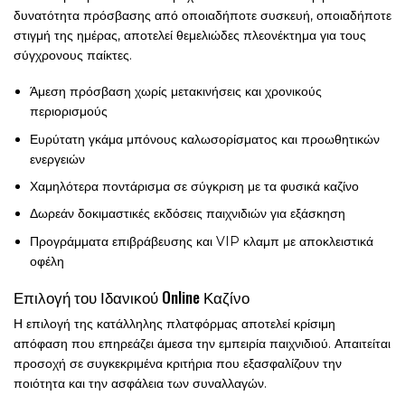
δυνατότητα πρόσβασης από οποιαδήποτε συσκευή, οποιαδήποτε
στιγμή της ημέρας, αποτελεί θεμελιώδες πλεονέκτημα για τους
σύγχρονους παίκτες.
Άμεση πρόσβαση χωρίς μετακινήσεις και χρονικούς
περιορισμούς
Ευρύτατη γκάμα μπόνους καλωσορίσματος και προωθητικών
ενεργειών
Χαμηλότερα ποντάρισμα σε σύγκριση με τα φυσικά καζίνο
Δωρεάν δοκιμαστικές εκδόσεις παιχνιδιών για εξάσκηση
Προγράμματα επιβράβευσης και VIP κλαμπ με αποκλειστικά
οφέλη
Επιλογή του Ιδανικού Online Καζίνο
Η επιλογή της κατάλληλης πλατφόρμας αποτελεί κρίσιμη
απόφαση που επηρεάζει άμεσα την εμπειρία παιχνιδιού. Απαιτείται
προσοχή σε συγκεκριμένα κριτήρια που εξασφαλίζουν την
ποιότητα και την ασφάλεια των συναλλαγών.