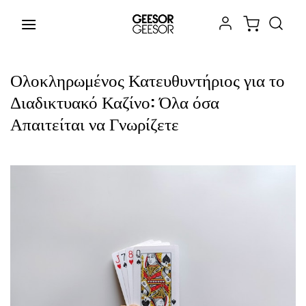
Chuyển
đến
nội
dung
Ολοκληρωμένος Κατευθυντήριος για το
Διαδικτυακό Καζίνο: Όλα όσα
Απαιτείται να Γνωρίζετε