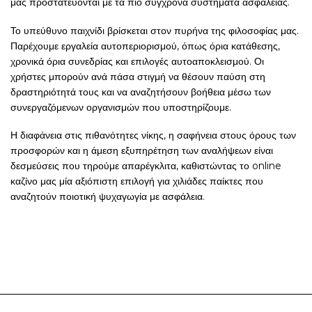
μας προστατεύονται με τα πιο σύγχρονα συστήματα ασφαλείας.
Το υπεύθυνο παιχνίδι βρίσκεται στον πυρήνα της φιλοσοφίας μας.
Παρέχουμε εργαλεία αυτοπεριορισμού, όπως όρια κατάθεσης,
χρονικά όρια συνεδρίας και επιλογές αυτοαποκλεισμού. Οι
χρήστες μπορούν ανά πάσα στιγμή να θέσουν παύση στη
δραστηριότητά τους και να αναζητήσουν βοήθεια μέσω των
συνεργαζόμενων οργανισμών που υποστηρίζουμε.
Η διαφάνεια στις πιθανότητες νίκης, η σαφήνεια στους όρους των
προσφορών και η άμεση εξυπηρέτηση των αναλήψεων είναι
δεσμεύσεις που τηρούμε απαρέγκλιτα, καθιστώντας το online
καζίνο μας μία αξιόπιστη επιλογή για χιλιάδες παίκτες που
αναζητούν ποιοτική ψυχαγωγία με ασφάλεια.