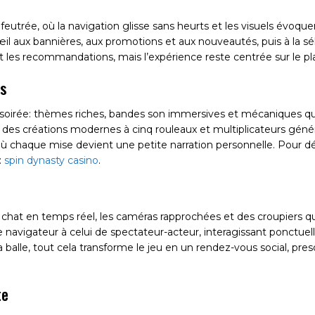
feutrée, où la navigation glisse sans heurts et les visuels évoq
ux bannières, aux promotions et aux nouveautés, puis à la séle
les recommandations, mais l’expérience reste centrée sur le plais
es
soirée: thèmes riches, bandes son immersives et mécaniques qui v
c des créations modernes à cinq rouleaux et multiplicateurs génér
 où chaque mise devient une petite narration personnelle. Pour dé
:
spin dynasty casino
.
: le chat en temps réel, les caméras rapprochées et des croupie
avigateur à celui de spectateur-acteur, interagissant ponctuell
a balle, tout cela transforme le jeu en un rendez-vous social, p
te