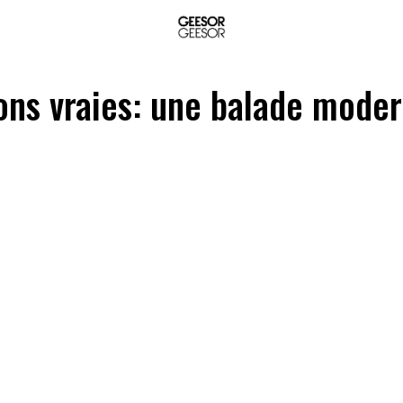
ons vraies: une balade moder