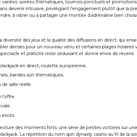
t variées: soirées thématiques, tournois ponctuels et promotions
ans devenir intrusive, privilégiant l’engagement plutôt que la pres
endre, à vibrer ou à partager une montée d’adrénaline bien choisi
, la diversité des jeux et la qualité des diffusions en direct, qu
ler denses pour un nouveau venu et certaines plages horaires v
 spectacle et praticité reste séduisant et donne envie de revenir.
blackjack en direct, roulette européenne.
nnels, bandes son thématiques.
de salle réelle.
l’offre.
ciale.
s excès.
cture des moments forts: une série de petites victoires sur un
 blackjack. La répétition du nom spin dynasty casino au fil de la s