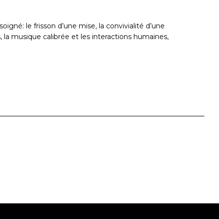
oigné: le frisson d’une mise, la convivialité d’une
s, la musique calibrée et les interactions humaines,