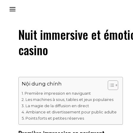
Chuyển
đến
nội
dung
Nuit immersive et émoti
casino
Nội dung chính
Première impression en naviguant
Les machines à sous, tables et jeux populaires
La magie de la diffusion en direct
Ambiance et divertissement pour public adulte
Points forts et petites réserves