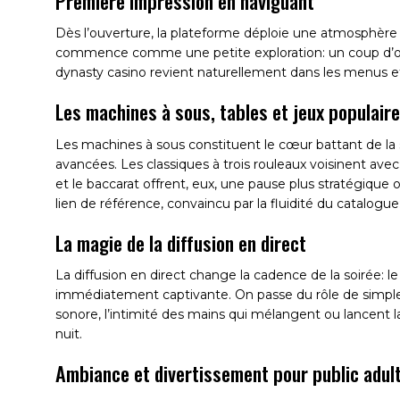
Première impression en naviguant
Dès l’ouverture, la plateforme déploie une atmosphère 
commence comme une petite exploration: un coup d’œil a
dynasty casino revient naturellement dans les menus et 
Les machines à sous, tables et jeux populair
Les machines à sous constituent le cœur battant de la 
avancées. Les classiques à trois rouleaux voisinent ave
et le baccarat offrent, eux, une pause plus stratégique
lien de référence, convaincu par la fluidité du catalogue
La magie de la diffusion en direct
La diffusion en direct change la cadence de la soirée
immédiatement captivante. On passe du rôle de simple n
sonore, l’intimité des mains qui mélangent ou lancent l
nuit.
Ambiance et divertissement pour public adul