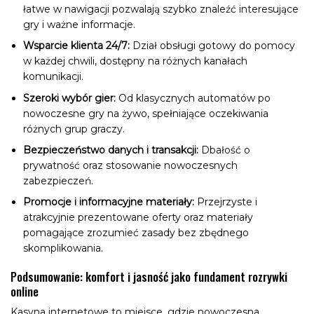
łatwe w nawigacji pozwalają szybko znaleźć interesujące
gry i ważne informacje.
Wsparcie klienta 24/7:
Dział obsługi gotowy do pomocy
w każdej chwili, dostępny na różnych kanałach
komunikacji.
Szeroki wybór gier:
Od klasycznych automatów po
nowoczesne gry na żywo, spełniające oczekiwania
różnych grup graczy.
Bezpieczeństwo danych i transakcji:
Dbałość o
prywatność oraz stosowanie nowoczesnych
zabezpieczeń.
Promocje i informacyjne materiały:
Przejrzyste i
atrakcyjnie prezentowane oferty oraz materiały
pomagające zrozumieć zasady bez zbędnego
skomplikowania.
Podsumowanie: komfort i jasność jako fundament rozrywki
online
Kasyna internetowe to miejsce, gdzie nowoczesna