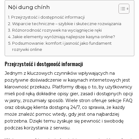
Nội dung chính
Przejrzystość i dostępność informacji
Wsparcie techniczne – szybkie i skuteczne rozwiązania
Różnorodność rozrywek na wyciągnięcie ręki
Jakie elementy wyróżniają najlepsze kasyna online?
Podsumowanie: komfort i jasność jako fundament
rozrywki online
Przejrzystość i dostępność informacji
Jednym z kluczowych czynników wpływających na
pozytywne doświadczenie w kasynach internetowych jest
klarowność przekazu. Platformy dbają o to, by użytkownicy
mieli pod ręką dokładne opisy gier, zasad i dostępnych opcji
w jasny, zrozumiały sposób. Wiele stron oferuje sekcje FAQ
oraz obsługę klienta dostępną 24/7, co sprawia, że każdy
może znaleźć pomoc wtedy, gdy jest ona najbardziej
potrzebna. Dzięki temu zyskuje się pewność i swobodę
podczas korzystania z serwisu.