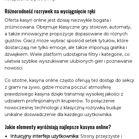
Różnorodność rozrywek na wyciągnięcie ręki
Oferta kasyn online jest dzisiaj niezwykle bogata i
zróżnicowana. Obejmuje klasyczne gry stołowe, automaty,
a także innowacyjne propozycje dopasowane do różnych
gustów. Gracz może wybrać spośród setek tytułów, które
dostarczają nie tylko emocje, ale także imponują grafika i
dźwiękiem. Wiele platform udostępnia filtry i kategorie, co
ułatwia szybkie wyszukiwanie ulubionych gier i poznawanie
nowości.
Co istotne, kasyna online często oferują też dostęp do sekcji
z grami na żywo, gdzie można poczuć atmosferę
prawdziwego kasyna dzięki transmisji wysokiej jakości z
udziałem profesjonalnych krupierów. To połączenie
nowoczesnej technologii z klasyczną rozrywką buduje
unikalne doświadczenie dla każdego użytkownika.
Jakie elementy wyróżniają najlepsze kasyna online?
Intuicyjny interfejs użytkownika:
Strony przejrzyste i