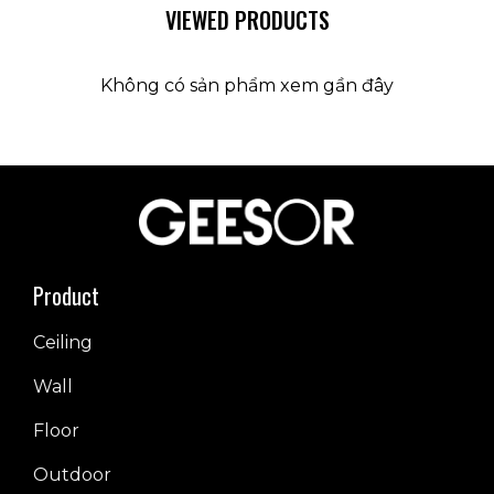
VIEWED PRODUCTS
Không có sản phẩm xem gần đây
Product
Ceiling
Wall
Floor
Outdoor