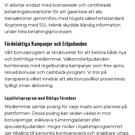
Vi arbetar endast med licensierade och certifierade
betalningsleverantörer för att garantera att alla
transaktioner genomförs med högsta säkerhetsstandard.
Kryptering med SSL-teknik skyddar känslig information
under hela betalningsprocessen.
Fördelaktiga Kampanjer och Erbjudanden
Vårt bonusprogram är strukturerat för att belöna både nya
och befintliga medlemmar. Välkomsterbjudanden
kombineras med regelbundna kampanjer som free spins,
reload-bonusar och cashback-program. Vi tror på
transparens vilket innebär att alla bonusvillkor presenteras
tydligt innan aktivering.
Lojalitetsprogram med Riktiga Förmåner
Medlemmar samlar poäng för varje insats som placeras på
plattformen. Dessa poäng kan sedan växlas in mot
bonuspengar, exklusiva turneringsplatser eller
specialerbjudanden. Högre nivåer i lojalitetsprogrammet
ger tillgång till personlig kontoansvarig och snabbare uttag.