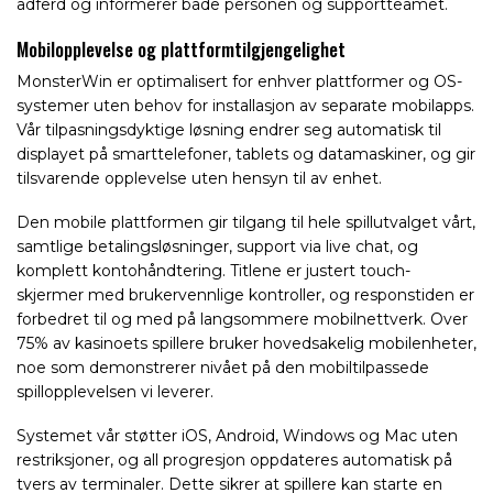
adferd og informerer både personen og supportteamet.
Mobilopplevelse og plattformtilgjengelighet
MonsterWin er optimalisert for enhver plattformer og OS-
systemer uten behov for installasjon av separate mobilapps.
Vår tilpasningsdyktige løsning endrer seg automatisk til
displayet på smarttelefoner, tablets og datamaskiner, og gir
tilsvarende opplevelse uten hensyn til av enhet.
Den mobile plattformen gir tilgang til hele spillutvalget vårt,
samtlige betalingsløsninger, support via live chat, og
komplett kontohåndtering. Titlene er justert touch-
skjermer med brukervennlige kontroller, og responstiden er
forbedret til og med på langsommere mobilnettverk. Over
75% av kasinoets spillere bruker hovedsakelig mobilenheter,
noe som demonstrerer nivået på den mobiltilpassede
spillopplevelsen vi leverer.
Systemet vår støtter iOS, Android, Windows og Mac uten
restriksjoner, og all progresjon oppdateres automatisk på
tvers av terminaler. Dette sikrer at spillere kan starte en