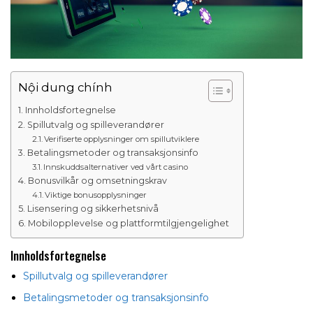
Nội dung chính
Innholdsfortegnelse
Spillutvalg og spilleverandører
Verifiserte opplysninger om spillutviklere
Betalingsmetoder og transaksjonsinfo
Innskuddsalternativer ved vårt casino
Bonusvilkår og omsetningskrav
Viktige bonusopplysninger
Lisensering og sikkerhetsnivå
Mobilopplevelse og plattformtilgjengelighet
Innholdsfortegnelse
Spillutvalg og spilleverandører
Betalingsmetoder og transaksjonsinfo