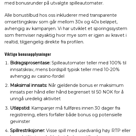
med bonusrunder på utvalgte spilleautomater.
Alle bonustilbud hos oss inkluderer med transparente
omsettingskrav som går mellom 30x og 40x beløpet,
avhengig av kampanjen. Vi har utviklet et sporingssystem
som fremviser nøyaktig hvor mye som er igjen av kravet i
realtid, tilgjengelig direkte fra profilen.
Viktige bonusopplysninger
Bidragsprosentase:
Spilleautomater teller med 100% til
innsatskrav, mens bordspill typisk teller med 10-20%
avhengig av casino-fordel
Maksimal innsats:
Når gjeldende bonus er maksimum
innsats per hånd eller hånd begrenset til 50 NOK for å
unngå uredelig aktivitet
Utløpstid:
Kampanjer må fullføres innen 30 dager fra
registrering, ellers forfaller både bonus og potensielle
gevinster
Spillrestriksjoner:
Visse spill med usedvanlig høy RTP eller