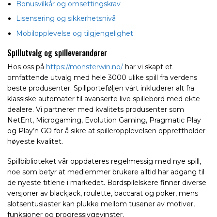
Bonusvilkår og omsettingskrav
Lisensering og sikkerhetsnivå
Mobilopplevelse og tilgjengelighet
Spillutvalg og spilleverandører
Hos oss på
https://monsterwin.no/
har vi skapt et
omfattende utvalg med hele 3000 ulike spill fra verdens
beste produsenter. Spillporteføljen vårt inkluderer alt fra
klassiske automater til avanserte live spillebord med ekte
dealere. Vi partnerer med kvalitets produsenter som
NetEnt, Microgaming, Evolution Gaming, Pragmatic Play
og Play’n GO for å sikre at spilleropplevelsen opprettholder
høyeste kvalitet.
Spillbiblioteket vår oppdateres regelmessig med nye spill,
noe som betyr at medlemmer brukere alltid har adgang til
de nyeste titlene i markedet. Bordspilelskere finner diverse
versjoner av blackjack, roulette, baccarat og poker, mens
slotsentusiaster kan plukke mellom tusener av motiver,
funksjoner og progressivgevinster.