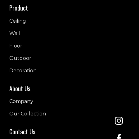
Product
Ceiling
Wall
Floor
Outdoor
Decoration
About Us
Company
Our Collection
Contact Us