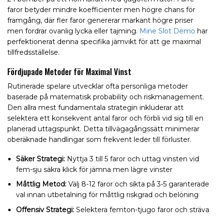
faror betyder mindre koefficienter men högre chans för
framgång, där fler faror genererar markant högre priser
men fordrar ovanlig lycka eller tajming.
Mine Slot Demo
har
perfektionerat denna specifika jämvikt för att ge maximal
tillfredsställelse.
Fördjupade Metoder för Maximal Vinst
Rutinerade spelare utvecklar ofta personliga metoder
baserade på matematisk probability och riskmanagement.
Den allra mest fundamentala strategin inkluderar att
selektera ett konsekvent antal faror och förbli vid sig till en
planerad uttagspunkt. Detta tillvägagångssätt minimerar
oberäknade handlingar som frekvent leder till förluster.
Säker Strategi:
Nyttja 3 till 5 faror och uttag vinsten vid
fem-sju säkra klick för jämna men lägre vinster
Måttlig Metod:
Välj 8-12 faror och sikta på 3-5 garanterade
val innan utbetalning för måttlig riskgrad och belöning
Offensiv Strategi:
Selektera femton-tjugo faror och sträva