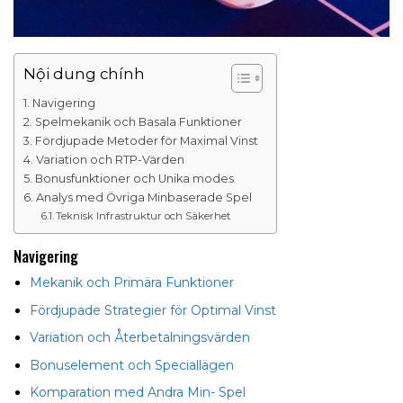
Nội dung chính
Navigering
Spelmekanik och Basala Funktioner
Fördjupade Metoder för Maximal Vinst
Variation och RTP-Värden
Bonusfunktioner och Unika modes
Analys med Övriga Minbaserade Spel
Teknisk Infrastruktur och Säkerhet
Navigering
Mekanik och Primära Funktioner
Fördjupade Strategier för Optimal Vinst
Variation och Återbetalningsvärden
Bonuselement och Speciallägen
Komparation med Andra Min- Spel