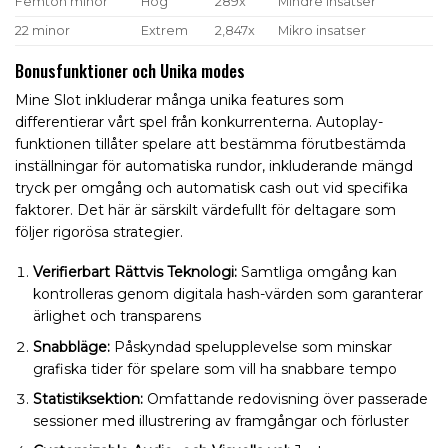
Femton minor
Hög
289x
Mindre insatser
22 minor
Extrem
2,847x
Mikro insatser
Bonusfunktioner och Unika modes
Mine Slot inkluderar många unika features som
differentierar vårt spel från konkurrenterna. Autoplay-
funktionen tillåter spelare att bestämma förutbestämda
inställningar för automatiska rundor, inkluderande mängd
tryck per omgång och automatisk cash out vid specifika
faktorer. Det här är särskilt värdefullt för deltagare som
följer rigorösa strategier.
Verifierbart Rättvis Teknologi:
Samtliga omgång kan
kontrolleras genom digitala hash-värden som garanterar
ärlighet och transparens
Snabbläge:
Påskyndad spelupplevelse som minskar
grafiska tider för spelare som vill ha snabbare tempo
Statistiksektion:
Omfattande redovisning över passerade
sessioner med illustrering av framgångar och förluster